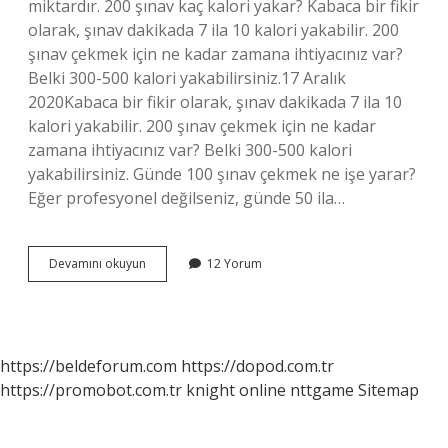
miktardır. 200 şınav kaç kalori yakar? Kabaca bir fikir
olarak, şınav dakikada 7 ila 10 kalori yakabilir. 200
şınav çekmek için ne kadar zamana ihtiyacınız var?
Belki 300-500 kalori yakabilirsiniz.17 Aralık
2020Kabaca bir fikir olarak, şınav dakikada 7 ila 10
kalori yakabilir. 200 şınav çekmek için ne kadar
zamana ihtiyacınız var? Belki 300-500 kalori
yakabilirsiniz. Günde 100 şınav çekmek ne işe yarar?
Eğer profesyonel değilseniz, günde 50 ila…
Günde
Devamını okuyun
12 Yorum
100
Şınav
Çekmek
Kaç
Kalori
https://beldeforum.com
https://dopod.com.tr
https://promobot.com.tr
knight online
nttgame
Sitemap