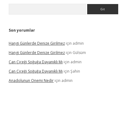
Arama
Son yorumlar
Hangi Günlerde Denize Girilmez
için
admin
Hangi Günlerde Denize Girilmez
için
Gülsüm
Çan Çiçeği Soğuğa Dayanıklı Mı
için
admin
Çan Çiçeği Soğuğa Dayanıklı Mı
için
Şahin
Anadolunun Onemi Nedir
için
admin
iş