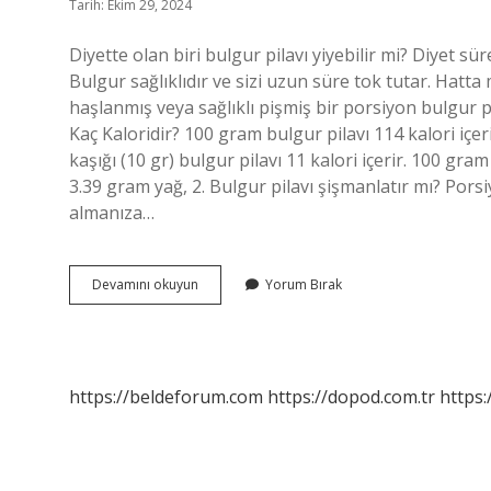
Tarih: Ekim 29, 2024
Diyette olan biri bulgur pilavı yiyebilir mi? Diyet 
Bulgur sağlıklıdır ve sizi uzun süre tok tutar. Hatta
haşlanmış veya sağlıklı pişmiş bir porsiyon bulgur pi
Kaç Kaloridir? 100 gram bulgur pilavı 114 kalori içeri
kaşığı (10 gr) bulgur pilavı 11 kalori içerir. 100 gr
3.39 gram yağ, 2. Bulgur pilavı şişmanlatır mı? Porsiy
almanıza…
Bulgur
Devamını okuyun
Yorum Bırak
Pilavı
Diyet
Için
Uygun
Mu
https://beldeforum.com
https://dopod.com.tr
https