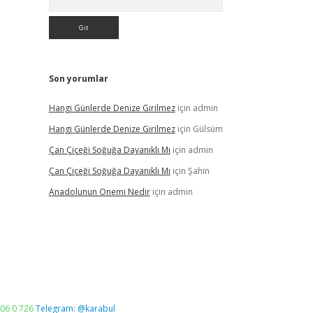
Son yorumlar
Hangi Günlerde Denize Girilmez
için
admin
Hangi Günlerde Denize Girilmez
için
Gülsüm
Çan Çiçeği Soğuğa Dayanıklı Mı
için
admin
Çan Çiçeği Soğuğa Dayanıklı Mı
için
Şahin
Anadolunun Onemi Nedir
için
admin
06 0 726
Telegram: @karabul