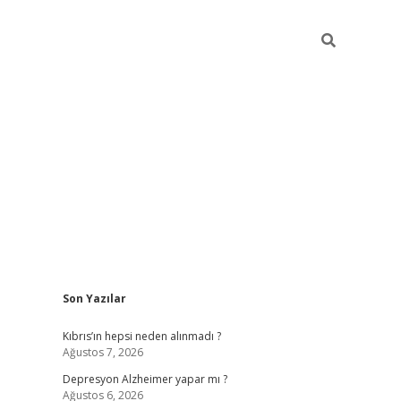
Sidebar
Son Yazılar
betexper giriş
Kıbrıs’ın hepsi neden alınmadı ?
Ağustos 7, 2026
Depresyon Alzheimer yapar mı ?
Ağustos 6, 2026