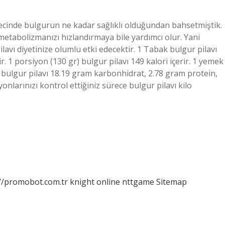
sürecinde bulgurun ne kadar sağlıklı olduğundan bahsetmiştik.
 metabolizmanızı hızlandırmaya bile yardımcı olur. Yani
lavı diyetinize olumlu etki edecektir. 1 Tabak bulgur pilavı
r. 1 porsiyon (130 gr) bulgur pilavı 149 kalori içerir. 1 yemek
am bulgur pilavı 18.19 gram karbonhidrat, 2.78 gram protein,
onlarınızı kontrol ettiğiniz sürece bulgur pilavı kilo
://promobot.com.tr
knight online
nttgame
Sitemap