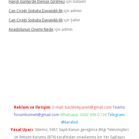
Hangi Günlerde Denize Girilmez
için
Gülsüm
Çan Çiçeği Soğuğa Dayanıklı Mı
için
admin
Çan Çiçeği Soğuğa Dayanıklı Mı
için
Şahin
Anadolunun Onemi Nedir
için
admin
iş
Reklam ve İletişim:
E-mail:
backlinkpaneli@gmail.com
Teams:
forumhizmeti@gmail.com
Whatsapp: 0262 606 0 726
Telegram:
@karabul
Yasal Uyarı:
Sitemiz, 5651 Sayılı Kanun gereğince Bilgi Teknolojileri
ve İletişim Kurumu (BTK) tarafından onaylanmış bir Yer Sağlayıcı