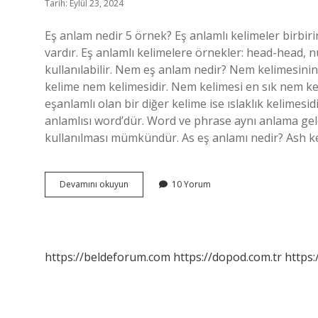
Tarih: Eylül 23, 2024
Eş anlam nedir 5 örnek? Eş anlamlı kelimeler birbirin
vardır. Eş anlamlı kelimelere örnekler: head-head, 
kullanılabilir. Nem eş anlam nedir? Nem kelimesinin 
kelime nem kelimesidir. Nem kelimesi en sık nem kel
eşanlamlı olan bir diğer kelime ise ıslaklık kelimesi
anlamlısı word’dür. Word ve phrase aynı anlama geld
kullanılması mümkündür. As eş anlamı nedir? Ash kel
Ne
Devamını okuyun
10 Yorum
Eş
Anlamlısı
https://beldeforum.com
https://dopod.com.tr
https