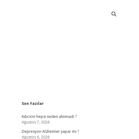
Sidebar
Son Yazılar
betexper giriş
Kıbrıs’ın hepsi neden alınmadı ?
Ağustos 7, 2026
Depresyon Alzheimer yapar mı ?
Ağustos 6, 2026