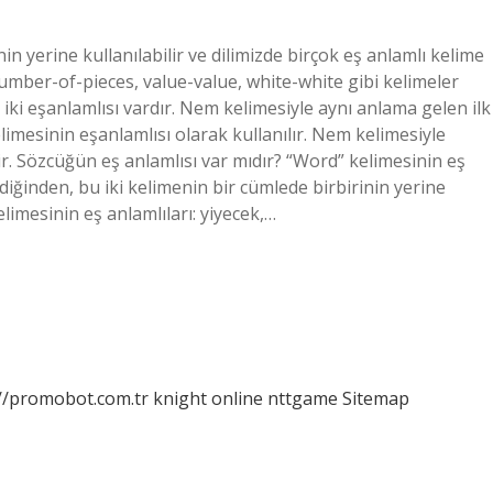
in yerine kullanılabilir ve dilimizde birçok eş anlamlı kelime
number-of-pieces, value-value, white-white gibi kelimeler
iki eşanlamlısı vardır. Nem kelimesiyle aynı anlama gelen ilk
imesinin eşanlamlısı olarak kullanılır. Nem kelimesiyle
dir. Sözcüğün eş anlamlısı var mıdır? “Word” kelimesinin eş
iğinden, bu iki kelimenin bir cümlede birbirinin yerine
imesinin eş anlamlıları: yiyecek,…
://promobot.com.tr
knight online
nttgame
Sitemap