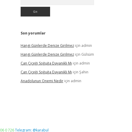
Son yorumlar
Hangi Günlerde Denize Girilmez
için
admin
Hangi Günlerde Denize Girilmez
için
Gülsüm
Çan Çiçeği Soğuğa Dayanıklı Mı
için
admin
Çan Çiçeği Soğuğa Dayanıklı Mı
için
Şahin
Anadolunun Onemi Nedir
için
admin
06 0 726
Telegram: @karabul