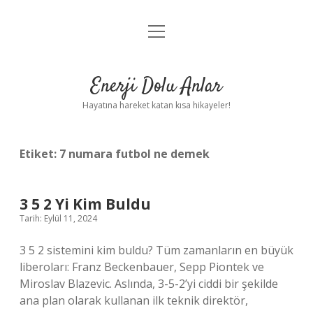
menüyü
Anasayfa
aç
Gizlilik Politikası
Enerji Dolu Anlar
Yasal Uyarı
Hayatına hareket katan kısa hikayeler!
Hakkımızda
Etiket:
7 numara futbol ne demek
3 5 2 Yi Kim Buldu
Tarih: Eylül 11, 2024
3 5 2 sistemini kim buldu? Tüm zamanların en büyük
liberoları: Franz Beckenbauer, Sepp Piontek ve
Miroslav Blazevic. Aslında, 3-5-2’yi ciddi bir şekilde
ana plan olarak kullanan ilk teknik direktör,