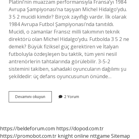
Platini’nin muazzam performansıyla Fransa’yı 1984
Avrupa Şampiyonası’na taşıyan Michel Hidalgo’ydu.
3 5 2 mucidi kimdir? Birçok zayıflığı vardır. İlk olarak
1984 Avrupa Futbol Şampiyonası’nda tanıtıldı.
Mucidi, o zamanlar Fransız milli takımının teknik
direktörü olan Michel Hidalgo’ydu. Futbolda 3 5 2 ne
demek? Büyük fiziksel güç gerektiren ve İtalyan
futboluyla özdeşleşen bu taktik, tüm yeni nesil
antrenörlerin tahtalarında görülebilir. 3-5-2
sistemini takiben, sahadaki oyuncuların dağılımı şu
şekildedir: üç defans oyuncusunun önünde…
3
Devamını okuyun
2 Yorum
5
2
Yi
Kim
Buldu
https://beldeforum.com
https://dopod.com.tr
https://promobot.com.tr
knight online
nttgame
Sitemap