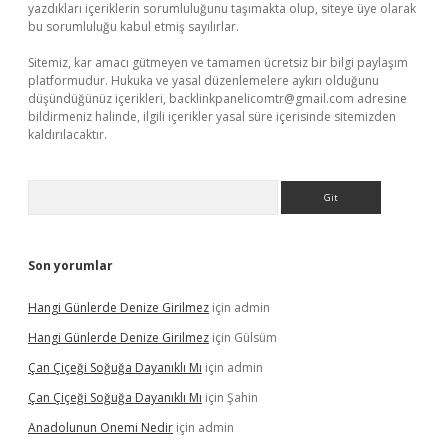
yazdıkları içeriklerin sorumluluğunu taşımakta olup, siteye üye olarak
bu sorumluluğu kabul etmiş sayılırlar.
Sitemiz, kar amacı gütmeyen ve tamamen ücretsiz bir bilgi paylaşım
platformudur. Hukuka ve yasal düzenlemelere aykırı olduğunu
düşündüğünüz içerikleri,
backlinkpanelicomtr@gmail.com
adresine
bildirmeniz halinde, ilgili içerikler yasal süre içerisinde sitemizden
kaldırılacaktır.
Arama
Son yorumlar
Hangi Günlerde Denize Girilmez
için
admin
Hangi Günlerde Denize Girilmez
için
Gülsüm
Çan Çiçeği Soğuğa Dayanıklı Mı
için
admin
Çan Çiçeği Soğuğa Dayanıklı Mı
için
Şahin
Anadolunun Onemi Nedir
için
admin