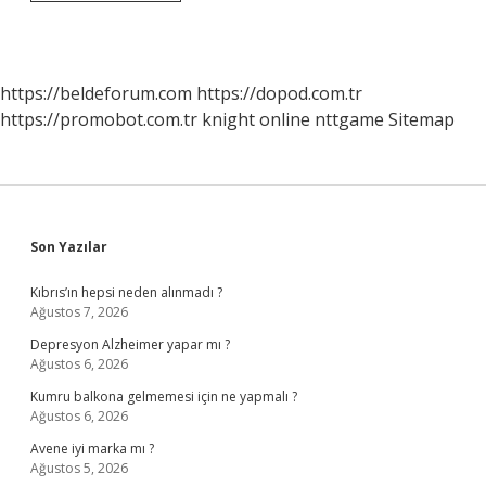
Öncesi
Öğretmen
Dosyasinda
Neler
Olmali
https://beldeforum.com
https://dopod.com.tr
https://promobot.com.tr
knight online
nttgame
Sitemap
Sidebar
Son Yazılar
Kıbrıs’ın hepsi neden alınmadı ?
Ağustos 7, 2026
Depresyon Alzheimer yapar mı ?
Ağustos 6, 2026
Kumru balkona gelmemesi için ne yapmalı ?
Ağustos 6, 2026
Avene iyi marka mı ?
Ağustos 5, 2026