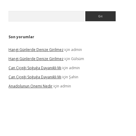
Arama
Son yorumlar
Hangi Günlerde Denize Girilmez
için
admin
Hangi Günlerde Denize Girilmez
için
Gülsüm
Çan Çiçeği Soğuğa Dayanıklı Mı
için
admin
Çan Çiçeği Soğuğa Dayanıklı Mı
için
Şahin
Anadolunun Onemi Nedir
için
admin
iş