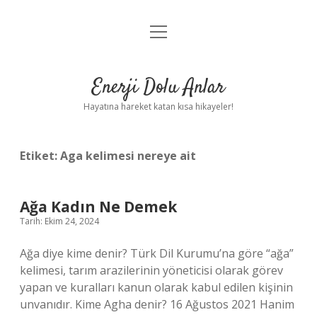
menüyü
Anasayfa
aç
Gizlilik Politikası
Enerji Dolu Anlar
Yasal Uyarı
Hayatına hareket katan kısa hikayeler!
Hakkımızda
Etiket:
Aga kelimesi nereye ait
Ağa Kadın Ne Demek
Tarih: Ekim 24, 2024
Ağa diye kime denir? Türk Dil Kurumu’na göre “ağa”
kelimesi, tarım arazilerinin yöneticisi olarak görev
yapan ve kuralları kanun olarak kabul edilen kişinin
unvanıdır. Kime Agha denir? 16 Ağustos 2021 Hanim