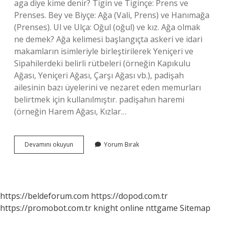
aga diye kime denir? Tigin ve Tiginçe: Prens ve
Prenses. Bey ve Biyçe: Ağa (Vali, Prens) ve Hanımağa
(Prenses). Ul ve Ulça: Oğul (oğul) ve kız. Ağa olmak
ne demek? Ağa kelimesi başlangıçta askeri ve idari
makamların isimleriyle birleştirilerek Yeniçeri ve
Sipahilerdeki belirli rütbeleri (örneğin Kapıkulu
Ağası, Yeniçeri Ağası, Çarşı Ağası vb.), padişah
ailesinin bazı üyelerini ve nezaret eden memurları
belirtmek için kullanılmıştır. padişahın haremi
(örneğin Harem Ağası, Kızlar…
Ağa
Devamını okuyun
Yorum Bırak
Kadın
Ne
Demek
https://beldeforum.com
https://dopod.com.tr
https://promobot.com.tr
knight online
nttgame
Sitemap