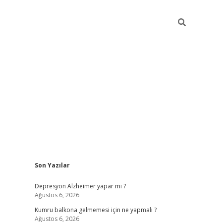
Sidebar
Son Yazılar
betexper giriş
Depresyon Alzheimer yapar mı ?
Ağustos 6, 2026
Kumru balkona gelmemesi için ne yapmalı ?
Ağustos 6, 2026