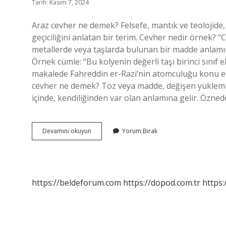
Tarih: Kasım 7, 2024
Araz cevher ne demek? Felsefe, mantık ve teolojide,
geçiciliğini anlatan bir terim. Cevher nedir örnek? 
metallerde veya taşlarda bulunan bir madde anlamına
Örnek cümle: “Bu kolyenin değerli taşı birinci sınıf 
makalede Fahreddin er-Razi’nin atomculuğu konu edi
cevher ne demek? Töz veya madde, değişen yüklemler
içinde, kendiliğinden var olan anlamına gelir. Öznede
Cevher
Devamını okuyun
Yorum Bırak
Araz
Teorisi
Nedir
https://beldeforum.com
https://dopod.com.tr
https