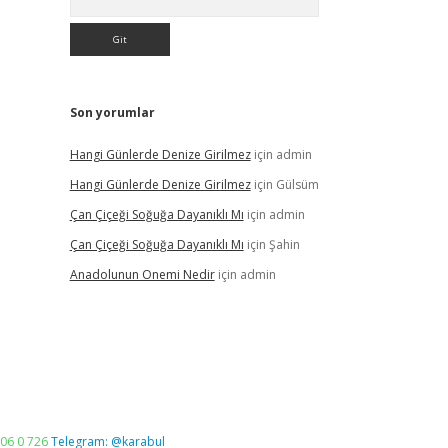
Son yorumlar
Hangi Günlerde Denize Girilmez
için
admin
Hangi Günlerde Denize Girilmez
için
Gülsüm
Çan Çiçeği Soğuğa Dayanıklı Mı
için
admin
Çan Çiçeği Soğuğa Dayanıklı Mı
için
Şahin
Anadolunun Onemi Nedir
için
admin
06 0 726
Telegram: @karabul