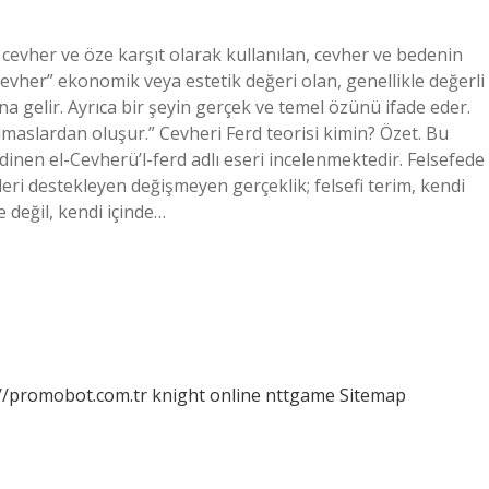
 cevher ve öze karşıt olarak kullanılan, cevher ve bedenin
“Cevher” ekonomik veya estetik değeri olan, genellikle değerli
 gelir. Ayrıca bir şeyin gerçek ve temel özünü ifade eder.
elmaslardan oluşur.” Cevheri Ferd teorisi kimin? Özet. Bu
nen el-Cevherü’l-ferd adlı eseri incelenmektedir. Felsefede
i destekleyen değişmeyen gerçeklik; felsefi terim, kendi
 değil, kendi içinde…
://promobot.com.tr
knight online
nttgame
Sitemap