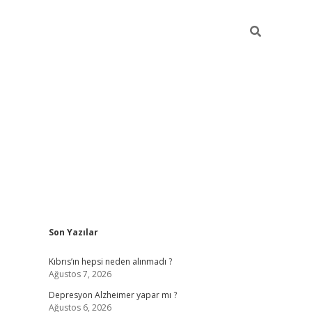
Sidebar
Son Yazılar
betexper giriş
Kıbrıs’ın hepsi neden alınmadı ?
Ağustos 7, 2026
Depresyon Alzheimer yapar mı ?
Ağustos 6, 2026