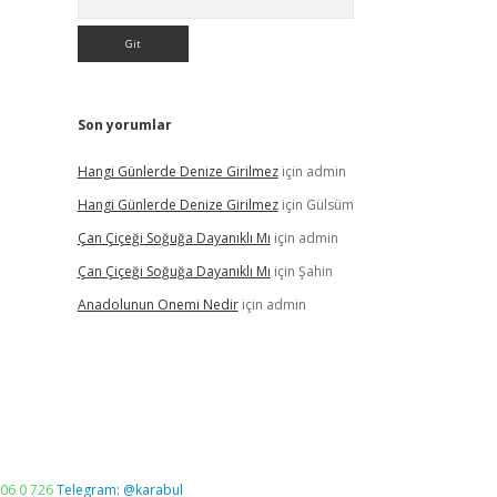
Son yorumlar
Hangi Günlerde Denize Girilmez
için
admin
Hangi Günlerde Denize Girilmez
için
Gülsüm
Çan Çiçeği Soğuğa Dayanıklı Mı
için
admin
Çan Çiçeği Soğuğa Dayanıklı Mı
için
Şahin
Anadolunun Onemi Nedir
için
admin
06 0 726
Telegram: @karabul