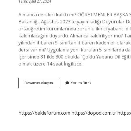
Tarih: Eylül 27, 2024
Almanca dersleri kalktı mı? ÖĞRETMENLER BAŞKA
Bakanlığı, Ağustos 2023’te yayımladığı Duyurular De
ortaöğretim kurumlarında zorunlu ikinci yabancı dil
kaldırılacağını duyurdu. Almanca kaldiriliyor mu? T
yılından itibaren 9. sınıftan itibaren kademeli olar
dersi var mı? Uygulama yeni kurulan 5. sınıflarda d
içerisinde 81 ilde 300 okulda “Çoklu Yabancı Dil Eği
olmak üzere 14 saat İngilizce…
Almanca
Devamını okuyun
Yorum Bırak
Dersleri
Kaldırıldı
Mı
https://beldeforum.com
https://dopod.com.tr
https