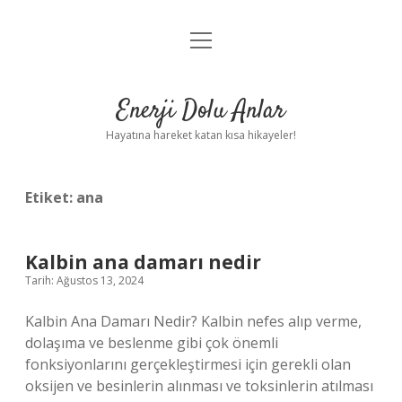
menüyü
Anasayfa
aç
Gizlilik Politikası
Enerji Dolu Anlar
Yasal Uyarı
Hayatına hareket katan kısa hikayeler!
Hakkımızda
Etiket:
ana
Kalbin ana damarı nedir
Tarih: Ağustos 13, 2024
Kalbin Ana Damarı Nedir? Kalbin nefes alıp verme,
dolaşıma ve beslenme gibi çok önemli
fonksiyonlarını gerçekleştirmesi için gerekli olan
oksijen ve besinlerin alınması ve toksinlerin atılması