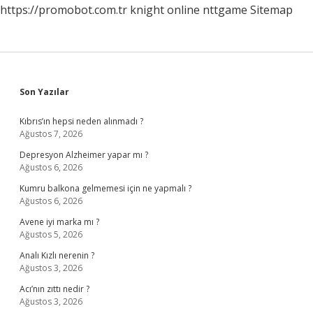
https://promobot.com.tr
knight online
nttgame
Sitemap
Sidebar
Son Yazılar
Kıbrıs’ın hepsi neden alınmadı ?
Ağustos 7, 2026
Depresyon Alzheimer yapar mı ?
Ağustos 6, 2026
Kumru balkona gelmemesi için ne yapmalı ?
Ağustos 6, 2026
Avene iyi marka mı ?
Ağustos 5, 2026
Analı Kızlı nerenin ?
Ağustos 3, 2026
Acı’nın zıttı nedir ?
Ağustos 3, 2026