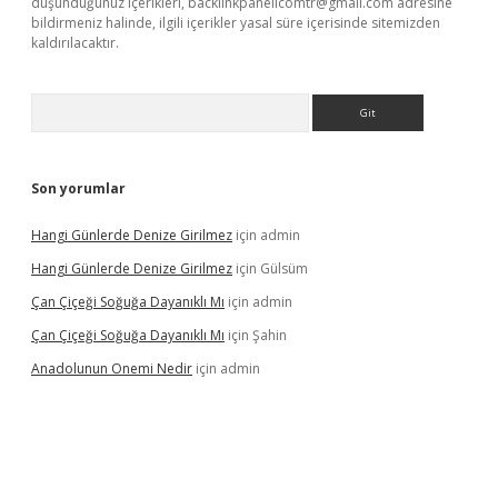
düşündüğünüz içerikleri,
backlinkpanelicomtr@gmail.com
adresine
bildirmeniz halinde, ilgili içerikler yasal süre içerisinde sitemizden
kaldırılacaktır.
Arama
Son yorumlar
Hangi Günlerde Denize Girilmez
için
admin
Hangi Günlerde Denize Girilmez
için
Gülsüm
Çan Çiçeği Soğuğa Dayanıklı Mı
için
admin
Çan Çiçeği Soğuğa Dayanıklı Mı
için
Şahin
Anadolunun Onemi Nedir
için
admin