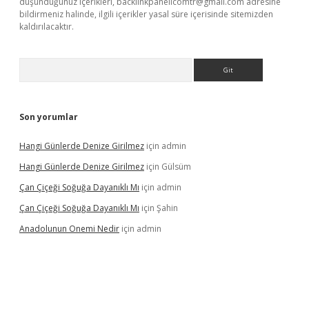
düşündüğünüz içerikleri,
backlinkpanelicomtr@gmail.com
adresine
bildirmeniz halinde, ilgili içerikler yasal süre içerisinde sitemizden
kaldırılacaktır.
Arama
Son yorumlar
Hangi Günlerde Denize Girilmez
için
admin
Hangi Günlerde Denize Girilmez
için
Gülsüm
Çan Çiçeği Soğuğa Dayanıklı Mı
için
admin
Çan Çiçeği Soğuğa Dayanıklı Mı
için
Şahin
Anadolunun Onemi Nedir
için
admin