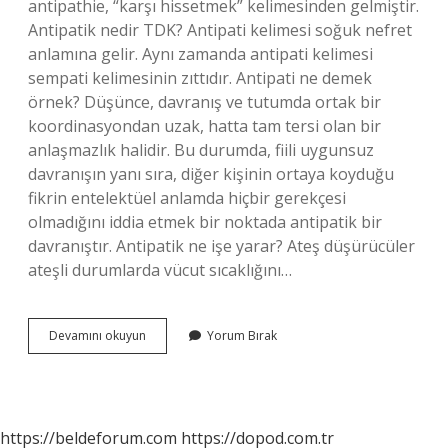
antipathie, “karşı hissetmek” kelimesinden gelmiştir.
Antipatik nedir TDK? Antipati kelimesi soğuk nefret
anlamına gelir. Aynı zamanda antipati kelimesi
sempati kelimesinin zıttıdır. Antipati ne demek
örnek? Düşünce, davranış ve tutumda ortak bir
koordinasyondan uzak, hatta tam tersi olan bir
anlaşmazlık halidir. Bu durumda, fiili uygunsuz
davranışın yanı sıra, diğer kişinin ortaya koyduğu
fikrin entelektüel anlamda hiçbir gerekçesi
olmadığını iddia etmek bir noktada antipatik bir
davranıştır. Antipatik ne işe yarar? Ateş düşürücüler
ateşli durumlarda vücut sıcaklığını…
Antipatik
Devamını okuyun
Yorum Bırak
Türkçesi
Ne
Demek
https://beldeforum.com
https://dopod.com.tr