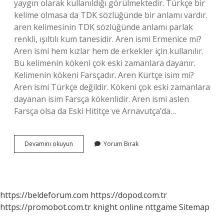
yaygın olarak kullanıldığı görülmektedir. Türkçe bir
kelime olmasa da TDK sözlüğünde bir anlamı vardır.
aren kelimesinin TDK sözlüğünde anlamı parlak
renkli, ışıltılı kum tanesidir. Aren ismi Ermenice mi?
Aren ismi hem kızlar hem de erkekler için kullanılır.
Bu kelimenin kökeni çok eski zamanlara dayanır.
Kelimenin kökeni Farsçadır. Aren Kürtçe isim mi?
Aren ismi Türkçe değildir. Kökeni çok eski zamanlara
dayanan isim Farsça kökenlidir. Aren ismi aslen
Farsça olsa da Eski Hititçe ve Arnavutça’da…
Aren
Devamını okuyun
Yorum Bırak
Ismi
Arapça
Mı
https://beldeforum.com
https://dopod.com.tr
https://promobot.com.tr
knight online
nttgame
Sitemap