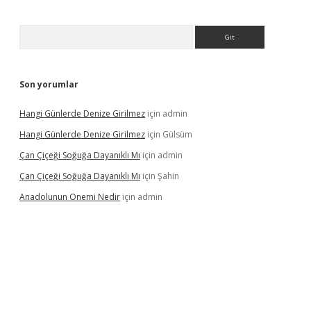
Arama
Son yorumlar
Hangi Günlerde Denize Girilmez
için
admin
Hangi Günlerde Denize Girilmez
için
Gülsüm
Çan Çiçeği Soğuğa Dayanıklı Mı
için
admin
Çan Çiçeği Soğuğa Dayanıklı Mı
için
Şahin
Anadolunun Onemi Nedir
için
admin
riş