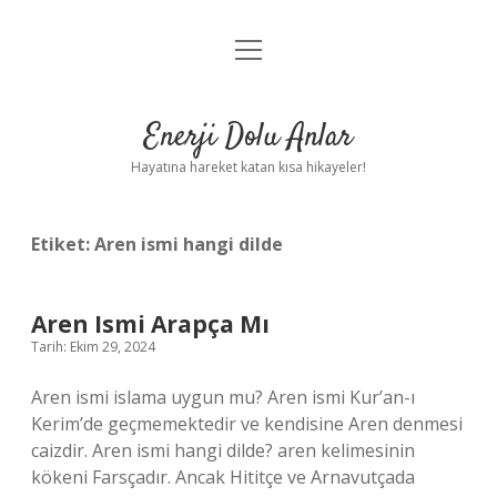
menüyü
Anasayfa
aç
Gizlilik Politikası
Enerji Dolu Anlar
Yasal Uyarı
Hayatına hareket katan kısa hikayeler!
Hakkımızda
Etiket:
Aren ismi hangi dilde
Aren Ismi Arapça Mı
Tarih: Ekim 29, 2024
Aren ismi islama uygun mu? Aren ismi Kur’an-ı
Kerim’de geçmemektedir ve kendisine Aren denmesi
caizdir. Aren ismi hangi dilde? aren kelimesinin
kökeni Farsçadır. Ancak Hititçe ve Arnavutçada