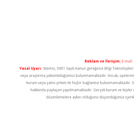
Reklam ve İletişim:
E-mail:
Yasal Uyarı:
Sitemiz, 5651 Sayılı Kanun gereğince Bilgi Teknolojiler
veya araştırma yükümlülüğümüz bulunmamaktadır. Ancak, üyelerimiz ya
kurum veya şahıs şirketi ile hiçbir bağlantısı bulunmamaktadır. S
hakkında paylaşım yapılmamaktadır. Gerçek kurum ve kişiler i
düzenlemelere aykırı olduğunu düşündüğünüz içerik