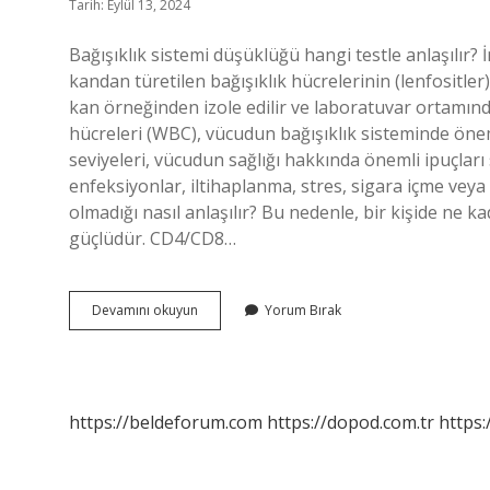
Tarih: Eylül 13, 2024
Bağışıklık sistemi düşüklüğü hangi testle anlaşılır?
kandan türetilen bağışıklık hücrelerinin (lenfositle
kan örneğinden izole edilir ve laboratuvar ortamında
hücreleri (WBC), vücudun bağışıklık sisteminde öne
seviyeleri, vücudun sağlığı hakkında önemli ipuçları 
enfeksiyonlar, iltihaplanma, stres, sigara içme veya 
olmadığı nasıl anlaşılır? Bu nedenle, bir kişide ne k
güçlüdür. CD4/CD8…
Bağışıklık
Devamını okuyun
Yorum Bırak
Sistemi
Için
Hangi
Testler
Yapılır
https://beldeforum.com
https://dopod.com.tr
https