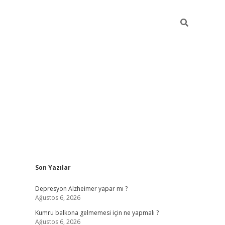
Sidebar
Son Yazılar
betexper giriş
Depresyon Alzheimer yapar mı ?
Ağustos 6, 2026
Kumru balkona gelmemesi için ne yapmalı ?
Ağustos 6, 2026