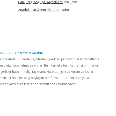
Çan Çiçeği Soğuğa Dayanıklı Mı
için
Şahin
Anadolunun Onemi Nedir
için
admin
06 0 726
Telegram: @karabul
vermektedir. Bu nedenle, sitedeki içerikleri proaktif olarak denetleme
luğu kabul etmiş sayılırlar. Bu internet sitesi, herhangi bir marka,
içerikler haber niteliği taşımamakta olup, gerçek kurum ve kişiler
men ücretsiz bir bilgi paylaşım platformudur. Hukuka ve yasal
rikler yasal süre içerisinde sitemizden kaldırılacaktır.