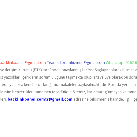
backlinkpaneli@gmail.com
Teams:
forumhizmeti@gmail.com
Whatsapp: 0262 6
i ve İletişim Kurumu (BTK) tarafından onaylanmış bir Yer Sağlayıcı olarak hizmet 
zdıkları içeriklerin sorumluluğunu taşımakta olup, siteye üye olarak bu sorumlu
itede yalnızca kendi hazırladığımız makaleler paylaşılmaktadır. Burada yer alan 
le isim benzerlikleri tamamen tesadüfidir. Sitemiz, kar amacı gütmeyen ve tama
leri,
backlinkpanelicomtr@gmail.com
adresine bildirmeniz halinde, ilgili içe