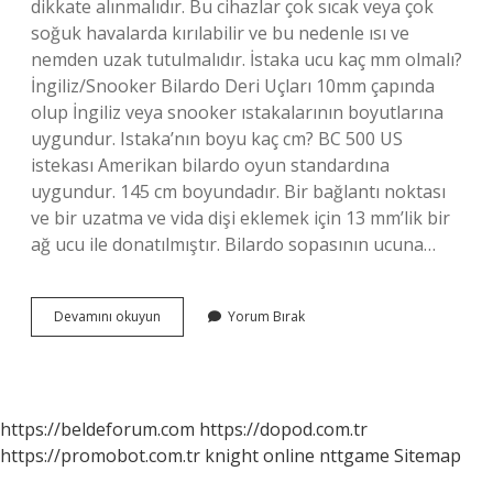
dikkate alınmalıdır. Bu cihazlar çok sıcak veya çok
soğuk havalarda kırılabilir ve bu nedenle ısı ve
nemden uzak tutulmalıdır. İstaka ucu kaç mm olmalı?
İngiliz/Snooker Bilardo Deri Uçları 10mm çapında
olup İngiliz veya snooker ıstakalarının boyutlarına
uygundur. Istaka’nın boyu kaç cm? BC 500 US
istekası Amerikan bilardo oyun standardına
uygundur. 145 cm boyundadır. Bir bağlantı noktası
ve bir uzatma ve vida dişi eklemek için 13 mm’lik bir
ağ ucu ile donatılmıştır. Bilardo sopasının ucuna…
3
Devamını okuyun
Yorum Bırak
Bant
Bilardo
Istakası
Nasıl
Olmalı
https://beldeforum.com
https://dopod.com.tr
https://promobot.com.tr
knight online
nttgame
Sitemap