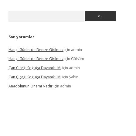
Arama
Son yorumlar
Hangi Günlerde Denize Girilmez
için
admin
Hangi Günlerde Denize Girilmez
için
Gülsüm
Çan Çiçeği Soğuğa Dayanıklı Mı
için
admin
Çan Çiçeği Soğuğa Dayanıklı Mı
için
Şahin
Anadolunun Onemi Nedir
için
admin
er giriş