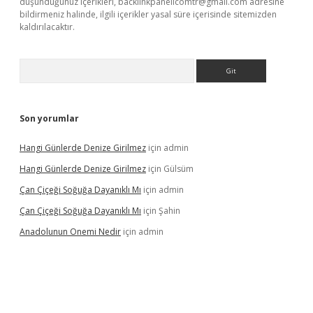
düşündüğünüz içerikleri,
backlinkpanelicomtr@gmail.com
adresine
bildirmeniz halinde, ilgili içerikler yasal süre içerisinde sitemizden
kaldırılacaktır.
Arama
Son yorumlar
Hangi Günlerde Denize Girilmez
için
admin
Hangi Günlerde Denize Girilmez
için
Gülsüm
Çan Çiçeği Soğuğa Dayanıklı Mı
için
admin
Çan Çiçeği Soğuğa Dayanıklı Mı
için
Şahin
Anadolunun Onemi Nedir
için
admin