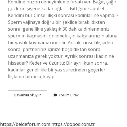
Kendine hüznü deneyimleme fırsatı ver. Bağır, çağır,
gözlerin şişene kadar ağla. … Bittiğini kabul et. …
Kendini bul. Cinsel ilişki sonrası kadınlar ne yapmalı?
Sperm vajinaya doğru bir şekilde bırakıldıktan
sonra, genellikle yaklaşık 30 dakika dinlenmeniz,
spermin kaçmasını önlemek için kalçalarınızın altına
bir yastık koymanız önerilir. Ancak, cinsel ilişkiden
sonra, partneriniz içinize boşaldıktan sonra
uzanmanıza gerek yoktur. Ayrılık sonrası kadın ne
hisseder? Keder ve üzüntü: Bir ayrılıktan sonra,
kadınlar genellikle bir yas sürecinden geçerler.
İlişkinin bitmesi, kayıp…
İLişki
Devamını okuyun
Yorum Bırak
Bittikten
Sonra
Kadın
Ne
Yapmalı
https://beldeforum.com
https://dopod.com.tr