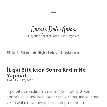
menüyü
Anasayfa
aç
Gizlilik Politikası
Enerji Dolu Anlar
Yasal Uyarı
Hayatına hareket katan kısa hikayeler!
Hakkımızda
Etiket:
Biten bir ilişki tekrar başlar mı
İLişki Bittikten Sonra Kadın Ne
Yapmalı
Tarih: Eylül 27, 2024
İlişki bitince kadın ne yapmalı? Bir ilişki bittikten
sonra nasıl daha iyi hissedersin? Arama, mesaj atma
ve sosyal medya hesaplarını takipten çıkma. …