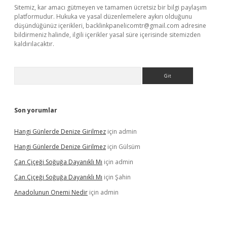
Sitemiz, kar amacı gütmeyen ve tamamen ücretsiz bir bilgi paylaşım
platformudur. Hukuka ve yasal düzenlemelere aykırı olduğunu
düşündüğünüz içerikleri,
backlinkpanelicomtr@gmail.com
adresine
bildirmeniz halinde, ilgili içerikler yasal süre içerisinde sitemizden
kaldırılacaktır.
Arama
Son yorumlar
Hangi Günlerde Denize Girilmez
için
admin
Hangi Günlerde Denize Girilmez
için
Gülsüm
Çan Çiçeği Soğuğa Dayanıklı Mı
için
admin
Çan Çiçeği Soğuğa Dayanıklı Mı
için
Şahin
Anadolunun Onemi Nedir
için
admin