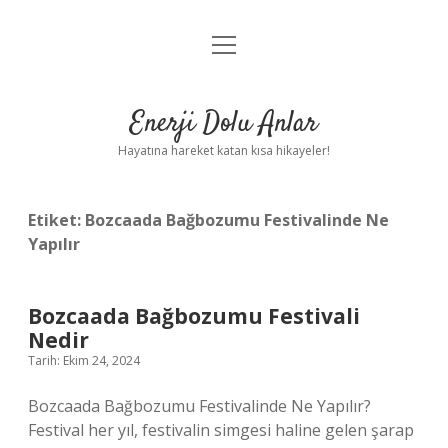
menüyü
Anasayfa
aç
Gizlilik Politikası
Enerji Dolu Anlar
Yasal Uyarı
Hayatına hareket katan kısa hikayeler!
Hakkımızda
Etiket:
Bozcaada Bağbozumu Festivalinde Ne
Yapılır
Bozcaada Bağbozumu Festivali
Nedir
Tarih: Ekim 24, 2024
Bozcaada Bağbozumu Festivalinde Ne Yapılır?
Festival her yıl, festivalin simgesi haline gelen şarap