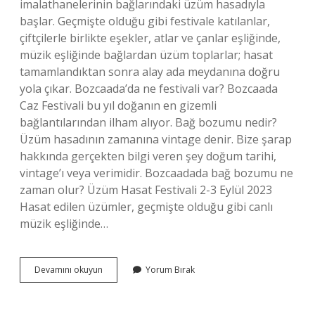
imalathanelerinin bağlarındaki üzüm hasadıyla
başlar. Geçmişte olduğu gibi festivale katılanlar,
çiftçilerle birlikte eşekler, atlar ve çanlar eşliğinde,
müzik eşliğinde bağlardan üzüm toplarlar; hasat
tamamlandıktan sonra alay ada meydanına doğru
yola çıkar. Bozcaada’da ne festivali var? Bozcaada
Caz Festivali bu yıl doğanın en gizemli
bağlantılarından ilham alıyor. Bağ bozumu nedir?
Üzüm hasadının zamanına vintage denir. Bize şarap
hakkında gerçekten bilgi veren şey doğum tarihi,
vintage’ı veya verimidir. Bozcaadada bağ bozumu ne
zaman olur? Üzüm Hasat Festivali 2-3 Eylül 2023
Hasat edilen üzümler, geçmişte olduğu gibi canlı
müzik eşliğinde…
Bozcaada
Devamını okuyun
Yorum Bırak
Bağbozumu
Festivali
Nedir