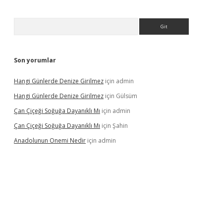
Arama
Son yorumlar
Hangi Günlerde Denize Girilmez
için
admin
Hangi Günlerde Denize Girilmez
için
Gülsüm
Çan Çiçeği Soğuğa Dayanıklı Mı
için
admin
Çan Çiçeği Soğuğa Dayanıklı Mı
için
Şahin
Anadolunun Onemi Nedir
için
admin
per giriş