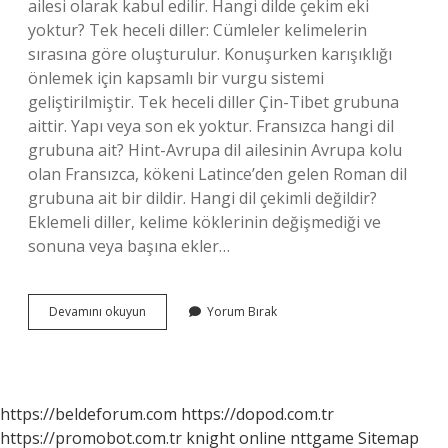
ailesi olarak kabul edilir. Hangi dilde çekim eki
yoktur? Tek heceli diller: Cümleler kelimelerin
sırasına göre oluşturulur. Konuşurken karışıklığı
önlemek için kapsamlı bir vurgu sistemi
geliştirilmiştir. Tek heceli diller Çin-Tibet grubuna
aittir. Yapı veya son ek yoktur. Fransızca hangi dil
grubuna ait? Hint-Avrupa dil ailesinin Avrupa kolu
olan Fransızca, kökeni Latince’den gelen Roman dil
grubuna ait bir dildir. Hangi dil çekimli değildir?
Eklemeli diller, kelime köklerinin değişmediği ve
sonuna veya başına ekler…
Fransızca
Devamını okuyun
Yorum Bırak
Çekimli
Dil
Midir
https://beldeforum.com
https://dopod.com.tr
https://promobot.com.tr
knight online
nttgame
Sitemap