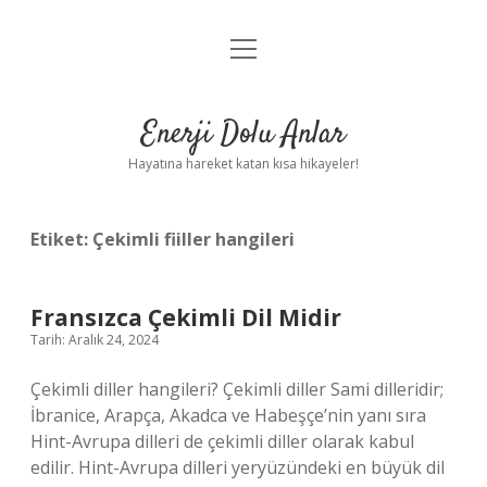
menüyü
Anasayfa
aç
Gizlilik Politikası
Enerji Dolu Anlar
Yasal Uyarı
Hayatına hareket katan kısa hikayeler!
Hakkımızda
Etiket:
Çekimli fiiller hangileri
Fransızca Çekimli Dil Midir
Tarih: Aralık 24, 2024
Çekimli diller hangileri? Çekimli diller Sami dilleridir;
İbranice, Arapça, Akadca ve Habeşçe’nin yanı sıra
Hint-Avrupa dilleri de çekimli diller olarak kabul
edilir. Hint-Avrupa dilleri yeryüzündeki en büyük dil