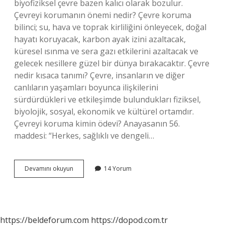
biyofiziksel çevre bazen kalıcı olarak bozulur.
Çevreyi korumanın önemi nedir? Çevre koruma
bilinci; su, hava ve toprak kirliliğini önleyecek, doğal
hayatı koruyacak, karbon ayak izini azaltacak,
küresel ısınma ve sera gazı etkilerini azaltacak ve
gelecek nesillere güzel bir dünya bırakacaktır. Çevre
nedir kısaca tanımı? Çevre, insanların ve diğer
canlıların yaşamları boyunca ilişkilerini
sürdürdükleri ve etkileşimde bulundukları fiziksel,
biyolojik, sosyal, ekonomik ve kültürel ortamdır.
Çevreyi koruma kimin ödevi? Anayasanın 56.
maddesi: “Herkes, sağlıklı ve dengeli…
Çevre
Devamını okuyun
14 Yorum
Koruma
Nedir
Özet
https://beldeforum.com
https://dopod.com.tr