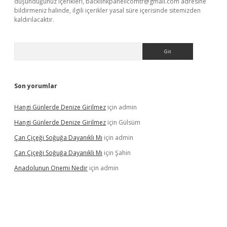
düşündüğünüz içerikleri,
backlinkpanelicomtr@gmail.com
adresine
bildirmeniz halinde, ilgili içerikler yasal süre içerisinde sitemizden
kaldırılacaktır.
Arama
Son yorumlar
Hangi Günlerde Denize Girilmez
için
admin
Hangi Günlerde Denize Girilmez
için
Gülsüm
Çan Çiçeği Soğuğa Dayanıklı Mı
için
admin
Çan Çiçeği Soğuğa Dayanıklı Mı
için
Şahin
Anadolunun Onemi Nedir
için
admin