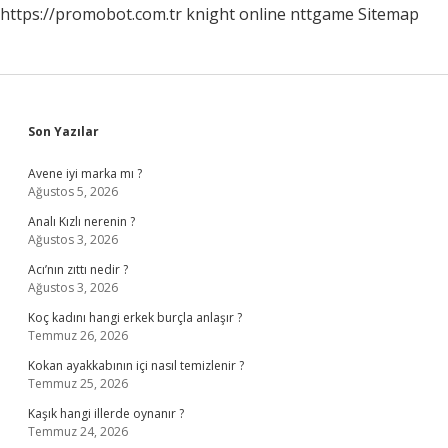
https://promobot.com.tr
knight online
nttgame
Sitemap
Sidebar
Son Yazılar
Avene iyi marka mı ?
Ağustos 5, 2026
Analı Kızlı nerenin ?
Ağustos 3, 2026
Acı’nın zıttı nedir ?
Ağustos 3, 2026
Koç kadını hangi erkek burçla anlaşır ?
Temmuz 26, 2026
Kokan ayakkabının içi nasıl temizlenir ?
Temmuz 25, 2026
Kaşık hangi illerde oynanır ?
Temmuz 24, 2026