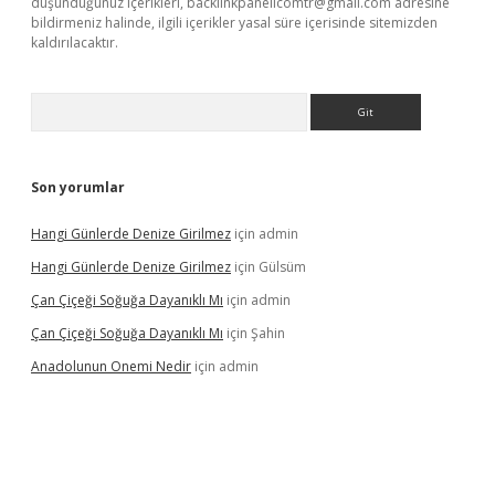
düşündüğünüz içerikleri,
backlinkpanelicomtr@gmail.com
adresine
bildirmeniz halinde, ilgili içerikler yasal süre içerisinde sitemizden
kaldırılacaktır.
Arama
Son yorumlar
Hangi Günlerde Denize Girilmez
için
admin
Hangi Günlerde Denize Girilmez
için
Gülsüm
Çan Çiçeği Soğuğa Dayanıklı Mı
için
admin
Çan Çiçeği Soğuğa Dayanıklı Mı
için
Şahin
Anadolunun Onemi Nedir
için
admin