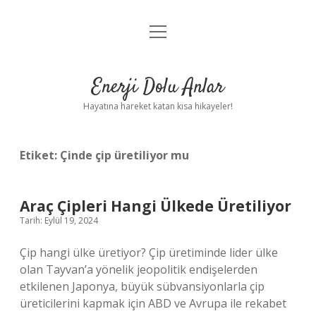
menüyü
Anasayfa
aç
Gizlilik Politikası
Enerji Dolu Anlar
Yasal Uyarı
Hayatına hareket katan kısa hikayeler!
Hakkımızda
Etiket:
Çinde çip üretiliyor mu
Araç Çipleri Hangi Ülkede Üretiliyor
Tarih: Eylül 19, 2024
Çip hangi ülke üretiyor? Çip üretiminde lider ülke
olan Tayvan’a yönelik jeopolitik endişelerden
etkilenen Japonya, büyük sübvansiyonlarla çip
üreticilerini kapmak için ABD ve Avrupa ile rekabet