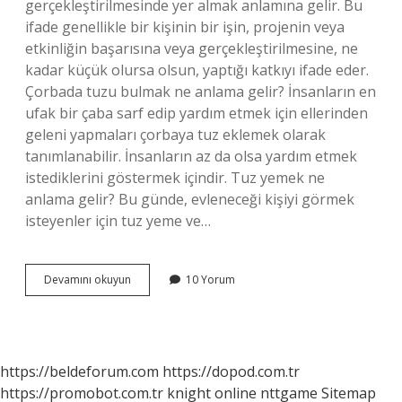
gerçekleştirilmesinde yer almak anlamına gelir. Bu
ifade genellikle bir kişinin bir işin, projenin veya
etkinliğin başarısına veya gerçekleştirilmesine, ne
kadar küçük olursa olsun, yaptığı katkıyı ifade eder.
Çorbada tuzu bulmak ne anlama gelir? İnsanların en
ufak bir çaba sarf edip yardım etmek için ellerinden
geleni yapmaları çorbaya tuz eklemek olarak
tanımlanabilir. İnsanların az da olsa yardım etmek
istediklerini göstermek içindir. Tuz yemek ne
anlama gelir? Bu günde, evleneceği kişiyi görmek
isteyenler için tuz yeme ve…
Çorbada
Devamını okuyun
10 Yorum
Tuz
Bulmak
Ne
Anlama
Gelir
https://beldeforum.com
https://dopod.com.tr
https://promobot.com.tr
knight online
nttgame
Sitemap