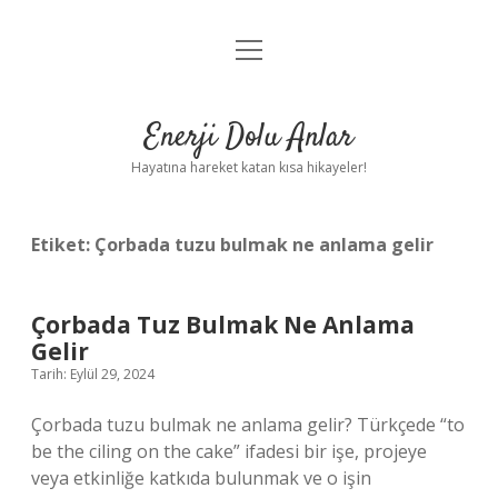
menüyü
Anasayfa
aç
Gizlilik Politikası
Enerji Dolu Anlar
Yasal Uyarı
Hayatına hareket katan kısa hikayeler!
Hakkımızda
Etiket:
Çorbada tuzu bulmak ne anlama gelir
Çorbada Tuz Bulmak Ne Anlama
Gelir
Tarih: Eylül 29, 2024
Çorbada tuzu bulmak ne anlama gelir? Türkçede “to
be the ciling on the cake” ifadesi bir işe, projeye
veya etkinliğe katkıda bulunmak ve o işin