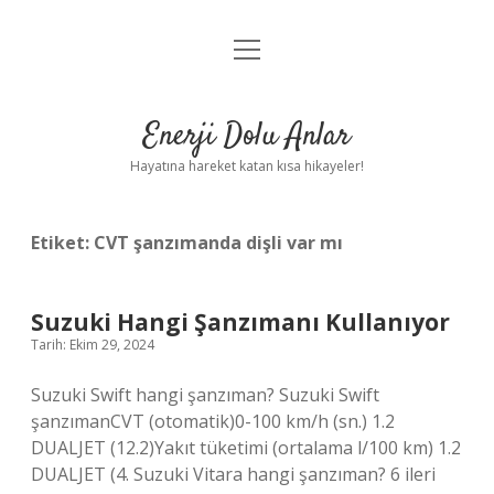
menüyü
Anasayfa
aç
Gizlilik Politikası
Enerji Dolu Anlar
Yasal Uyarı
Hayatına hareket katan kısa hikayeler!
Hakkımızda
Etiket:
CVT şanzımanda dişli var mı
Suzuki Hangi Şanzımanı Kullanıyor
Tarih: Ekim 29, 2024
Suzuki Swift hangi şanzıman? Suzuki Swift
şanzımanCVT (otomatik)0-100 km/h (sn.) 1.2
DUALJET (12.2)Yakıt tüketimi (ortalama l/100 km) 1.2
DUALJET (4. Suzuki Vitara hangi şanzıman? 6 ileri