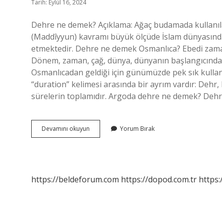
Tarih: Eylül 16, 2024
Dehre ne demek? Açıklama: Ağaç budamada kullanıla
(Maddîyyun) kavramı büyük ölçüde İslam dünyasındaki
etmektedir. Dehre ne demek Osmanlıca? Ebedi zaman 
Dönem, zaman, çağ, dünya, dünyanın başlangıcında
Osmanlıcadan geldiği için günümüzde pek sık kulla
“duration” kelimesi arasında bir ayrım vardır: Dehr, 
sürelerin toplamıdır. Argoda dehre ne demek? Dehre
Dehre
Devamını okuyun
Yorum Bırak
Ne
Demek
Kürtçe
Argo
https://beldeforum.com
https://dopod.com.tr
https