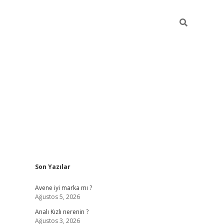
Sidebar
Son Yazılar
betexper giriş
Avene iyi marka mı ?
Ağustos 5, 2026
Analı Kızlı nerenin ?
Ağustos 3, 2026