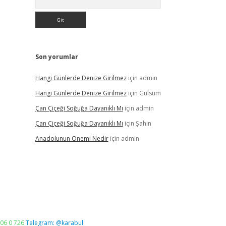
Son yorumlar
Hangi Günlerde Denize Girilmez
için
admin
Hangi Günlerde Denize Girilmez
için
Gülsüm
Çan Çiçeği Soğuğa Dayanıklı Mı
için
admin
Çan Çiçeği Soğuğa Dayanıklı Mı
için
Şahin
Anadolunun Onemi Nedir
için
admin
06 0 726
Telegram: @karabul