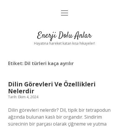
menüyü
Anasayfa
aç
Gizlilik Politikası
Enerji Dolu Anlar
Yasal Uyarı
Hayatına hareket katan kısa hikayeler!
Hakkımızda
Etiket:
Dil türleri kaça ayrılır
Dilin Görevleri Ve Özellikleri
Nelerdir
Tarih: Ekim 4, 2024
Dilin görevleri nelerdir? Dil, tipik bir tetrapodun
ağzında bulunan kaslı bir organdır. Sindirim
sürecinin bir parçası olarak çiğneme ve yutma