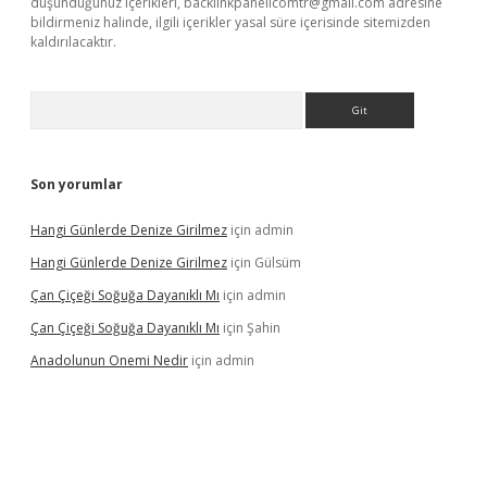
düşündüğünüz içerikleri,
backlinkpanelicomtr@gmail.com
adresine
bildirmeniz halinde, ilgili içerikler yasal süre içerisinde sitemizden
kaldırılacaktır.
Arama
Son yorumlar
Hangi Günlerde Denize Girilmez
için
admin
Hangi Günlerde Denize Girilmez
için
Gülsüm
Çan Çiçeği Soğuğa Dayanıklı Mı
için
admin
Çan Çiçeği Soğuğa Dayanıklı Mı
için
Şahin
Anadolunun Onemi Nedir
için
admin