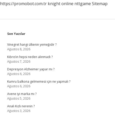
https://promobot.com.tr
knight online
nttgame
Sitemap
Sidebar
Son Yazılar
Vinegret hangi ülkenin yemeğidir ?
Ağustos 8, 2026
Kıbrıs’ın hepsi neden alınmadı ?
Ağustos 7, 2026
Depresyon Alzheimer yapar mı ?
Ağustos 6, 2026
Kumru balkona gelmemesi için ne yapmalı ?
Ağustos 6, 2026
Avene iyi marka mı ?
Ağustos 5, 2026
Analı Kızlı nerenin ?
Ağustos 3, 2026