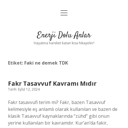
menüyü
Anasayfa
aç
Gizlilik Politikası
Enerji Dolu Anlar
Yasal Uyarı
Hayatına hareket katan kısa hikayeler!
Hakkımızda
Etiket:
Faki ne demek TDK
Fakr Tasavvuf Kavramı Mıdır
Tarih: Eylül 12, 2024
Fakr tasavvufi terim mi? Fakr, bazen Tasavvuf
kelimesiyle eş anlamlı olarak kullanılan ve bazen de
klasik Tasavvuf kaynaklarında “zühd” gibi onun
yerine kullanılan bir kavramdır. Kur’an’da fakir,