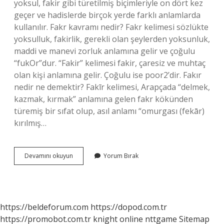
yoksul, fakir gibi türetilmiş biçimleriyle on dört kez
geçer ve hadislerde birçok yerde farklı anlamlarda
kullanılır. Fakr kavramı nedir? Fakr kelimesi sözlükte
yoksulluk, fakirlik, gerekli olan şeylerden yoksunluk,
maddi ve manevi zorluk anlamına gelir ve çoğulu
“fukOr”dur. “Fakir” kelimesi fakir, çaresiz ve muhtaç
olan kişi anlamına gelir. Çoğulu ise poor2’dir. Fakır
nedir ne demektir? Fakīr kelimesi, Arapçada “delmek,
kazmak, kırmak” anlamına gelen fakr kökünden
türemiş bir sıfat olup, asıl anlamı “omurgası (fekār)
kırılmış…
Fakr
Devamını okuyun
Yorum Bırak
Tasavvuf
Kavramı
Mıdır
https://beldeforum.com
https://dopod.com.tr
https://promobot.com.tr
knight online
nttgame
Sitemap