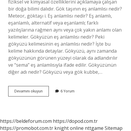
fiziksel ve kimyasal özelliklerini açıklamaya çalışan
bir doğa bilimi dalıdır. Gök taşının eş anlamlısı nedir?
Meteor, göktaşı i. Eş anlamlısı nedir? Eş anlamlı,
eşanlamlı, alternatif veya eşanlamlı; farklı
yazılışlarına rağmen aynı veya çok yakın anlamı olan
kelimeler. Gökyüzün eş anlamlısı nedir? Peki
gökyüzü kelimesinin eş anlamlısı nedir? İşte bu
kelime hakkında detaylar. Gökyüzü, aynı zamanda
gökyüzünün görünen yüzeyi olarak da adlandırılır
ve “sema” eş anlamlısıyla ifade edilir. Gökyüzünün
diğer adı nedir? Gökyüzü veya gök kubbe,…
Gokyuzunun
Devamını okuyun
6 Yorum
Eş
Anlamı
Nedir
https://beldeforum.com
https://dopod.com.tr
https://promobot.com.tr
knight online
nttgame
Sitemap