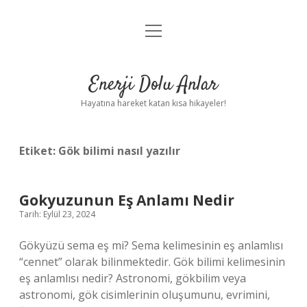
menüyü
Anasayfa
aç
Gizlilik Politikası
Enerji Dolu Anlar
Yasal Uyarı
Hayatına hareket katan kısa hikayeler!
Hakkımızda
Etiket:
Gök bilimi nasıl yazılır
Gokyuzunun Eş Anlamı Nedir
Tarih: Eylül 23, 2024
Gökyüzü sema eş mi? Sema kelimesinin eş anlamlısı
“cennet” olarak bilinmektedir. Gök bilimi kelimesinin
eş anlamlısı nedir? Astronomi, gökbilim veya
astronomi, gök cisimlerinin oluşumunu, evrimini,