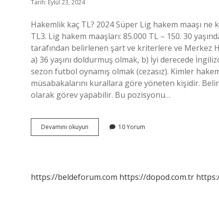
Tarih: Eylül 23, 2024
Hakemlik kaç TL? 2024 Süper Lig hakem maaşı ne k
TL3. Lig hakem maaşları: 85.000 TL – 150. 30 yaşınd
tarafından belirlenen şart ve kriterlere ve Merkez
a) 36 yaşını doldurmuş olmak, b) İyi derecede İngiliz
sezon futbol oynamış olmak (cezasız). Kimler hake
müsabakalarını kurallara göre yöneten kişidir. Belirl
olarak görev yapabilir. Bu pozisyonu…
Hakemlik
Devamını okuyun
10 Yorum
Kaç
Yıl
https://beldeforum.com
https://dopod.com.tr
https