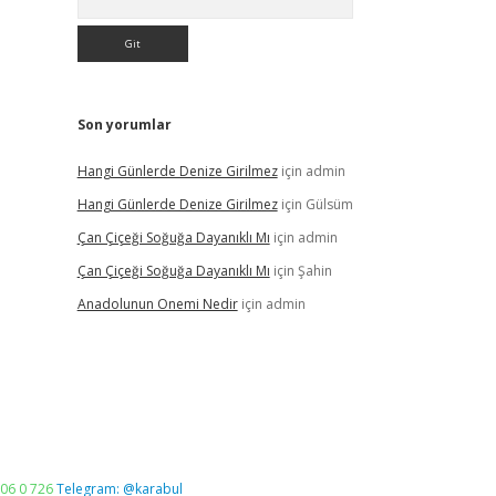
Son yorumlar
Hangi Günlerde Denize Girilmez
için
admin
Hangi Günlerde Denize Girilmez
için
Gülsüm
Çan Çiçeği Soğuğa Dayanıklı Mı
için
admin
Çan Çiçeği Soğuğa Dayanıklı Mı
için
Şahin
Anadolunun Onemi Nedir
için
admin
06 0 726
Telegram: @karabul