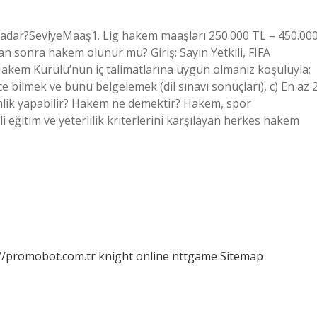
adar?SeviyeMaaş1. Lig hakem maaşları 250.000 TL – 450.00
an sonra hakem olunur mu? Giriş: Sayın Yetkili, FIFA
 Hakem Kurulu’nun iç talimatlarına uygun olmanız koşuluyla;
ce bilmek ve bunu belgelemek (dil sınavı sonuçları), c) En az 
mlik yapabilir? Hakem ne demektir? Hakem, spor
i eğitim ve yeterlilik kriterlerini karşılayan herkes hakem
://promobot.com.tr
knight online
nttgame
Sitemap