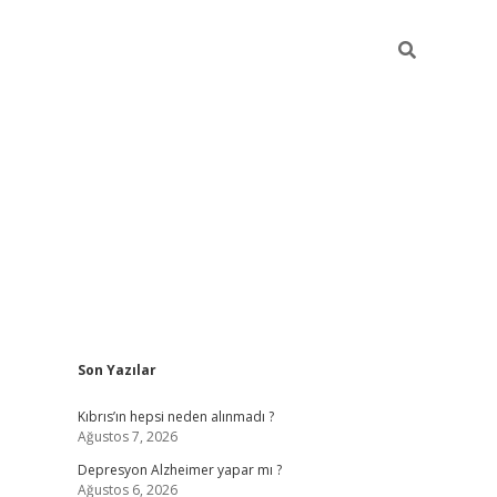
Sidebar
Son Yazılar
betexper giriş
Kıbrıs’ın hepsi neden alınmadı ?
Ağustos 7, 2026
Depresyon Alzheimer yapar mı ?
Ağustos 6, 2026