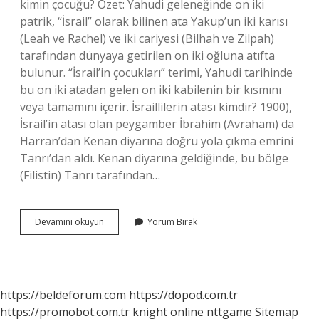
kimin çocuğu? Özet: Yahudi geleneğinde on iki
patrik, “İsrail” olarak bilinen ata Yakup’un iki karısı
(Leah ve Rachel) ve iki cariyesi (Bilhah ve Zilpah)
tarafından dünyaya getirilen on iki oğluna atıfta
bulunur. “İsrail’in çocukları” terimi, Yahudi tarihinde
bu on iki atadan gelen on iki kabilenin bir kısmını
veya tamamını içerir. İsraillilerin atası kimdir? 1900),
İsrail’in atası olan peygamber İbrahim (Avraham) da
Harran’dan Kenan diyarına doğru yola çıkma emrini
Tanrı’dan aldı. Kenan diyarına geldiğinde, bu bölge
(Filistin) Tanrı tarafından…
İSrâiloğulları
Devamını okuyun
Yorum Bırak
Kimin
Oğludur
https://beldeforum.com
https://dopod.com.tr
https://promobot.com.tr
knight online
nttgame
Sitemap