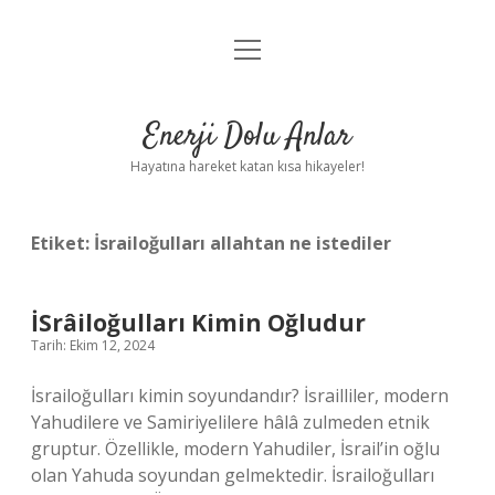
menüyü
Anasayfa
aç
Gizlilik Politikası
Enerji Dolu Anlar
Yasal Uyarı
Hayatına hareket katan kısa hikayeler!
Hakkımızda
Etiket:
İsrailoğulları allahtan ne istediler
İSrâiloğulları Kimin Oğludur
Tarih: Ekim 12, 2024
İsrailoğulları kimin soyundandır? İsrailliler, modern
Yahudilere ve Samiriyelilere hâlâ zulmeden etnik
gruptur. Özellikle, modern Yahudiler, İsrail’in oğlu
olan Yahuda soyundan gelmektedir. İsrailoğulları