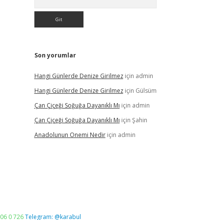
Son yorumlar
Hangi Günlerde Denize Girilmez
için
admin
Hangi Günlerde Denize Girilmez
için
Gülsüm
Çan Çiçeği Soğuğa Dayanıklı Mı
için
admin
Çan Çiçeği Soğuğa Dayanıklı Mı
için
Şahin
Anadolunun Onemi Nedir
için
admin
06 0 726
Telegram: @karabul