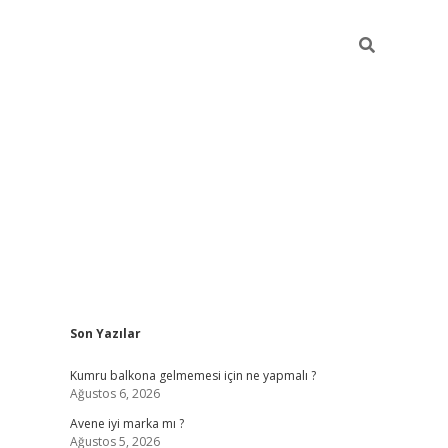
Sidebar
Son Yazılar
betexper giriş
Kumru balkona gelmemesi için ne yapmalı ?
Ağustos 6, 2026
Avene iyi marka mı ?
Ağustos 5, 2026