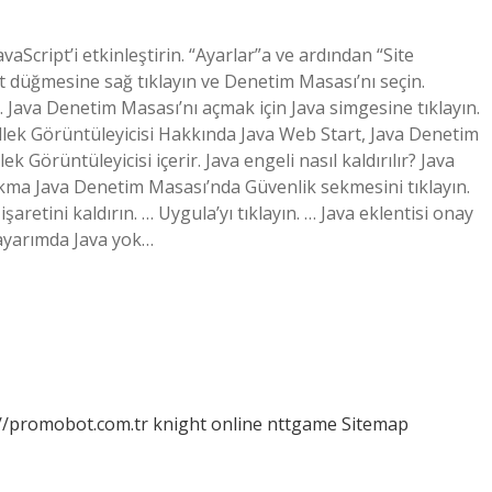
vaScript’i etkinleştirin. “Ayarlar”a ve ardından “Site
lat düğmesine sağ tıklayın ve Denetim Masası’nı seçin.
Java Denetim Masası’nı açmak için Java simgesine tıklayın.
llek Görüntüleyicisi Hakkında Java Web Start, Java Denetim
Görüntüleyicisi içerir. Java engeli nasıl kaldırılır? Java
akma Java Denetim Masası’nda Güvenlik sekmesini tıklayın.
şaretini kaldırın. … Uygula’yı tıklayın. … Java eklentisi onay
sayarımda Java yok…
://promobot.com.tr
knight online
nttgame
Sitemap