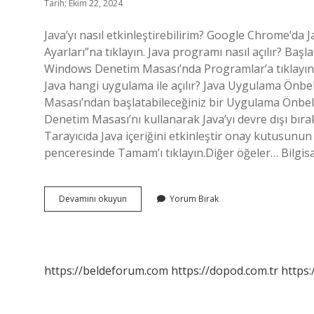
Tarih: Ekim 22, 2024
Java’yı nasıl etkinleştirebilirim? Google Chrome’da Ja
Ayarları”na tıklayın. Java programı nasıl açılır? Baş
Windows Denetim Masası’nda Programlar’a tıklayın. 
Java hangi uygulama ile açılır? Java Uygulama Önbe
Masası’ndan başlatabileceğiniz bir Uygulama Önbellek 
Denetim Masası’nı kullanarak Java’yı devre dışı bır
Tarayıcıda Java içeriğini etkinleştir onay kutusunun i
penceresinde Tamam’ı tıklayın.Diğer öğeler… Bilgi
Java
Devamını okuyun
Yorum Bırak
Nasıl
Aktif
Edilir
https://beldeforum.com
https://dopod.com.tr
https