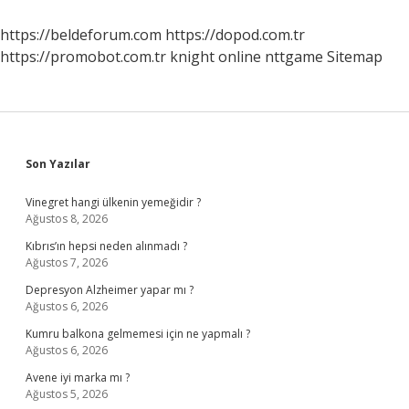
Ve
Önemi
https://beldeforum.com
https://dopod.com.tr
Nedir
https://promobot.com.tr
knight online
nttgame
Sitemap
Sidebar
Son Yazılar
Vinegret hangi ülkenin yemeğidir ?
Ağustos 8, 2026
Kıbrıs’ın hepsi neden alınmadı ?
Ağustos 7, 2026
Depresyon Alzheimer yapar mı ?
Ağustos 6, 2026
Kumru balkona gelmemesi için ne yapmalı ?
Ağustos 6, 2026
Avene iyi marka mı ?
Ağustos 5, 2026