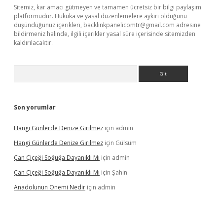
Sitemiz, kar amacı gütmeyen ve tamamen ücretsiz bir bilgi paylaşım
platformudur. Hukuka ve yasal düzenlemelere aykırı olduğunu
düşündüğünüz içerikleri,
backlinkpanelicomtr@gmail.com
adresine
bildirmeniz halinde, ilgili içerikler yasal süre içerisinde sitemizden
kaldırılacaktır.
Arama
Son yorumlar
Hangi Günlerde Denize Girilmez
için
admin
Hangi Günlerde Denize Girilmez
için
Gülsüm
Çan Çiçeği Soğuğa Dayanıklı Mı
için
admin
Çan Çiçeği Soğuğa Dayanıklı Mı
için
Şahin
Anadolunun Onemi Nedir
için
admin