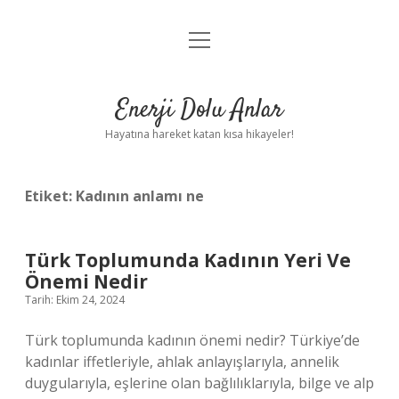
menüyü
Anasayfa
aç
Gizlilik Politikası
Enerji Dolu Anlar
Yasal Uyarı
Hayatına hareket katan kısa hikayeler!
Hakkımızda
Etiket:
Kadının anlamı ne
Türk Toplumunda Kadının Yeri Ve
Önemi Nedir
Tarih: Ekim 24, 2024
Türk toplumunda kadının önemi nedir? Türkiye’de
kadınlar iffetleriyle, ahlak anlayışlarıyla, annelik
duygularıyla, eşlerine olan bağlılıklarıyla, bilge ve alp