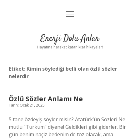
menüyü
Anasayfa
aç
Gizlilik Politikası
Enerji Dolu Anlar
Yasal Uyarı
Hayatına hareket katan kısa hikayeler!
Hakkımızda
Etiket:
Kimin söylediği belli olan özlü sözler
nelerdir
Özlü Sözler Anlamı Ne
Tarih: Ocak 21, 2025
5 tane özdeyiş söyler misin? Atatürk’ün Sözleri Ne
mutlu “Türküm” diyene! Geldikleri gibi giderler. Bir
gün benim naçiz bedenim de toz olacak, ama