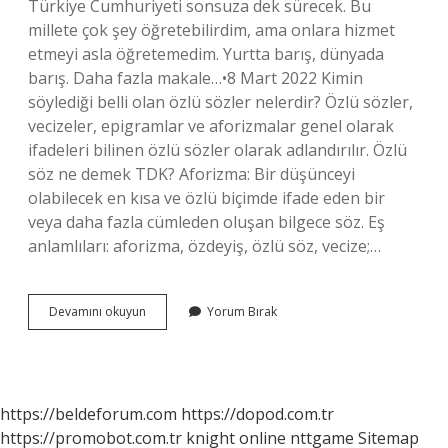
Türkiye Cumhuriyeti sonsuza dek sürecek. Bu
millete çok şey öğretebilirdim, ama onlara hizmet
etmeyi asla öğretemedim. Yurtta barış, dünyada
barış. Daha fazla makale…•8 Mart 2022 Kimin
söylediği belli olan özlü sözler nelerdir? Özlü sözler,
vecizeler, epigramlar ve aforizmalar genel olarak
ifadeleri bilinen özlü sözler olarak adlandırılır. Özlü
söz ne demek TDK? Aforizma: Bir düşünceyi
olabilecek en kısa ve özlü biçimde ifade eden bir
veya daha fazla cümleden oluşan bilgece söz. Eş
anlamlıları: aforizma, özdeyiş, özlü söz, vecize;…
Özlü
Devamını okuyun
Yorum Bırak
Sözler
Anlamı
Ne
https://beldeforum.com
https://dopod.com.tr
https://promobot.com.tr
knight online
nttgame
Sitemap