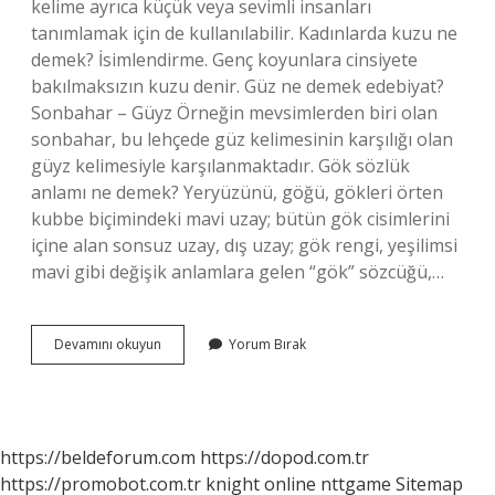
kelime ayrıca küçük veya sevimli insanları
tanımlamak için de kullanılabilir. Kadınlarda kuzu ne
demek? İsimlendirme. Genç koyunlara cinsiyete
bakılmaksızın kuzu denir. Güz ne demek edebiyat?
Sonbahar – Güyz Örneğin mevsimlerden biri olan
sonbahar, bu lehçede güz kelimesinin karşılığı olan
güyz kelimesiyle karşılanmaktadır. Gök sözlük
anlamı ne demek? Yeryüzünü, göğü, gökleri örten
kubbe biçimindeki mavi uzay; bütün gök cisimlerini
içine alan sonsuz uzay, dış uzay; gök rengi, yeşilimsi
mavi gibi değişik anlamlara gelen “gök” sözcüğü,…
Güzüm
Devamını okuyun
Yorum Bırak
Ne
Demek
Sözlük
Anlamı
https://beldeforum.com
https://dopod.com.tr
https://promobot.com.tr
knight online
nttgame
Sitemap