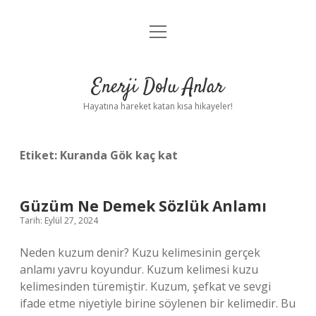
menüyü
Anasayfa
aç
Gizlilik Politikası
Enerji Dolu Anlar
Yasal Uyarı
Hayatına hareket katan kısa hikayeler!
Hakkımızda
Etiket:
Kuranda Gök kaç kat
Güzüm Ne Demek Sözlük Anlamı
Tarih: Eylül 27, 2024
Neden kuzum denir? Kuzu kelimesinin gerçek
anlamı yavru koyundur. Kuzum kelimesi kuzu
kelimesinden türemiştir. Kuzum, şefkat ve sevgi
ifade etme niyetiyle birine söylenen bir kelimedir. Bu