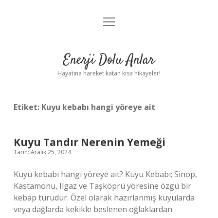
menüyü
Anasayfa
aç
Gizlilik Politikası
Enerji Dolu Anlar
Yasal Uyarı
Hayatına hareket katan kısa hikayeler!
Hakkımızda
Etiket:
Kuyu kebabı hangi yöreye ait
Kuyu Tandır Nerenin Yemeği
Tarih: Aralık 25, 2024
Kuyu kebabı hangi yöreye ait? Kuyu Kebabı; Sinop,
Kastamonu, Ilgaz ve Taşköprü yöresine özgü bir
kebap türüdür. Özel olarak hazırlanmış kuyularda
veya dağlarda kekikle beslenen oğlaklardan