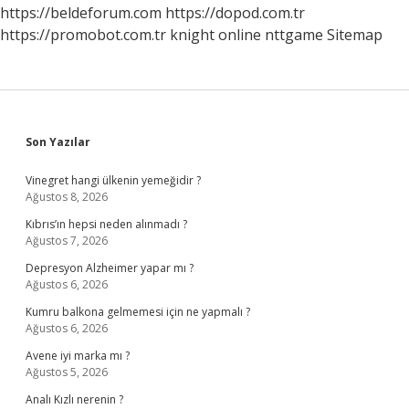
https://beldeforum.com
https://dopod.com.tr
https://promobot.com.tr
knight online
nttgame
Sitemap
Sidebar
Son Yazılar
Vinegret hangi ülkenin yemeğidir ?
Ağustos 8, 2026
Kıbrıs’ın hepsi neden alınmadı ?
Ağustos 7, 2026
Depresyon Alzheimer yapar mı ?
Ağustos 6, 2026
Kumru balkona gelmemesi için ne yapmalı ?
Ağustos 6, 2026
Avene iyi marka mı ?
Ağustos 5, 2026
Analı Kızlı nerenin ?