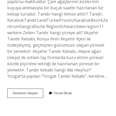
yapılırsa makbuldür. Çam ağaçlarının közlerinin
kuyuya atılmasıyla bir buçuk saatte hazırlanan bir
kebap türüdür. Tandır hangi ilimize aittir? Tandır,
KarabükTandırLandTürkeiProvinzKarabükBezirkZe
ntrumGeografische RegionSchwarzmeerregion11
weitere Zeilen Tandır hangi yöreye ait? Akşehir
Tandır Kebabı, Konya ilinin Akşehir ilçesi ile
özdeşleşmiş, geçmişten günümüze ulaşan yöresel
bir yemektir. Akşehir Tandır Kebabı, meyve ağacı
(meşe) ile ısıtılan taş fırınlarda kuzu etinin yöresel
közde pişirilme tekniği ile hazırlanan yöresel bir
yemektir. Tandır kebabı hangi ilde meşhur?
Yozgat’ta yapılan “Yozgat Tandır Kebabı”, kendine…
Kuyu
Devamını okuyun
Yorum Bırak
Tandır
Nerenin
Yemeği