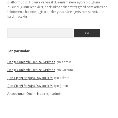
platformudur. Hukuka ve yasal düzenlemelere aykırı olduğunu
düşündüğünüz içerikleri,
backlinkpanelicomtr@gmail.com
adresine
bildirmeniz halinde, ilgili içerikler yasal süre içerisinde sitemizden
kaldırılacaktır.
Arama
Son yorumlar
Hangi Günlerde Denize Girilmez
için
admin
Hangi Günlerde Denize Girilmez
için
Gülsüm
Çan Çiçeği Soğuğa Dayanıklı Mı
için
admin
Çan Çiçeği Soğuğa Dayanıklı Mı
için
Şahin
Anadolunun Onemi Nedir
için
admin