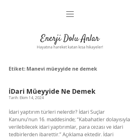
menüyü
Anasayfa
aç
Gizlilik Politikası
Enerji Dolu Anlar
Yasal Uyarı
Hayatına hareket katan kısa hikayeler!
Hakkımızda
Etiket:
Manevi müeyyide ne demek
İDari Müeyyide Ne Demek
Tarih: Ekim 14, 2024
İdari yaptırım türleri nelerdir? İdari Suçlar
Kanunu’nun 16. maddesinde; “Kabahatler dolayısıyla
verilebilecek idari yaptırımlar, para cezası ve idari
tedbirlerden ibarettir.” Açıklama ektedir. İdari