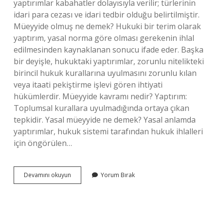
yaptırımlar kabahatler dolayısıyla verilir; türlerinin
idari para cezası ve idari tedbir olduğu belirtilmiştir.
Müeyyide olmuş ne demek? Hukuki bir terim olarak
yaptırım, yasal norma göre olması gerekenin ihlal
edilmesinden kaynaklanan sonucu ifade eder. Başka
bir deyişle, hukuktaki yaptırımlar, zorunlu nitelikteki
birincil hukuk kurallarına uyulmasını zorunlu kılan
veya itaati pekiştirme işlevi gören ihtiyati
hükümlerdir. Müeyyide kavramı nedir? Yaptırım:
Toplumsal kurallara uyulmadığında ortaya çıkan
tepkidir. Yasal müeyyide ne demek? Yasal anlamda
yaptırımlar, hukuk sistemi tarafından hukuk ihlalleri
için öngörülen…
İDari
Devamını okuyun
Yorum Bırak
Müeyyide
Ne
Demek