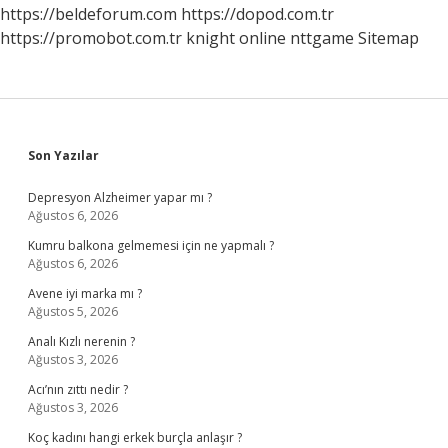
https://beldeforum.com
https://dopod.com.tr
https://promobot.com.tr
knight online
nttgame
Sitemap
Sidebar
Son Yazılar
Depresyon Alzheimer yapar mı ?
Ağustos 6, 2026
Kumru balkona gelmemesi için ne yapmalı ?
Ağustos 6, 2026
Avene iyi marka mı ?
Ağustos 5, 2026
Analı Kızlı nerenin ?
Ağustos 3, 2026
Acı’nın zıttı nedir ?
Ağustos 3, 2026
Koç kadını hangi erkek burçla anlaşır ?