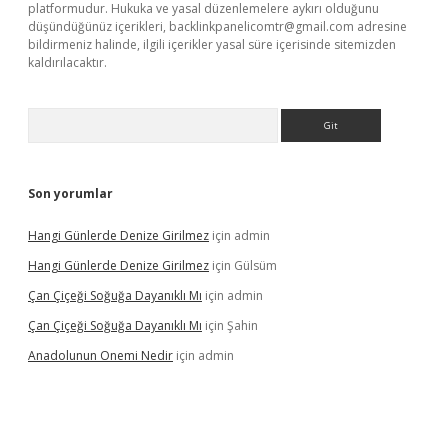
platformudur. Hukuka ve yasal düzenlemelere aykırı olduğunu
düşündüğünüz içerikleri,
backlinkpanelicomtr@gmail.com
adresine
bildirmeniz halinde, ilgili içerikler yasal süre içerisinde sitemizden
kaldırılacaktır.
Arama
Son yorumlar
Hangi Günlerde Denize Girilmez
için
admin
Hangi Günlerde Denize Girilmez
için
Gülsüm
Çan Çiçeği Soğuğa Dayanıklı Mı
için
admin
Çan Çiçeği Soğuğa Dayanıklı Mı
için
Şahin
Anadolunun Onemi Nedir
için
admin