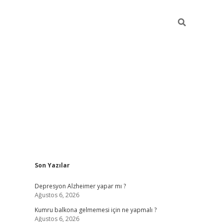
Sidebar
Son Yazılar
betexper giriş
Depresyon Alzheimer yapar mı ?
Ağustos 6, 2026
Kumru balkona gelmemesi için ne yapmalı ?
Ağustos 6, 2026