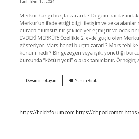
Tarih: Ekim 17, 2024
Merkür hangi burçta zararda? Doğum haritasındaki
Merkür’ün ifade ettiği bilgi, iletişim ve zeka alanla
burada olumsuz bir şekilde yerleşmiştir ve odaklan
EVDEKİ MERKÜR: Özellikle 2. evde güçlü olan Merkür,
gösteriyor. Mars hangi burçta zararlı? Mars tehlike
konum nedir? Bir gezegen veya ışık, yönettiği burcun
burcunda “kötü niyetli” olarak tanımlanır. Örneğin; 
Merkür
Devamını okuyun
Yorum Bırak
Hangi
Burçta
Zararlı
https://beldeforum.com
https://dopod.com.tr
https