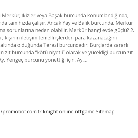
 Merkür; İkizler veya Başak burcunda konumlandığında,
rında tam hızda çalışır. Ancak Yay ve Balık burcunda, Merkür
ma sorunlarına neden olabilir. Merkür hangi evde güçlü? 2.
 kişinin iletişim temelli işlerden para kazanacağını
 altında olduğunda Terazi burcundadır. Burçlarda zararlı
 zıt burcunda “kötü niyetli” olarak ve yüceldiği burcun zıt
Ay, Yengeç burcunu yönettiği için, Ay,…
://promobot.com.tr
knight online
nttgame
Sitemap