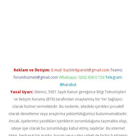
betexper giriş
Reklam ve İletişim:
E-mail:
backlinkpaneli@gmail.com
Teams:
forumhizmeti@gmail.com
Whatsapp: 0262 606 0 726
Telegram:
@karabul
Yasal Uyarı:
Sitemiz, 5651 Sayılı Kanun gereğince Bilgi Teknolojileri
ve İletişim Kurumu (BTK) tarafından onaylanmış bir Yer Sağlayıcı
olarak hizmet vermektedir. Bu nedenle, sitedeki içerikleri proaktif
olarak denetleme veya araştırma yükümlülüğümüz bulunmamaktadır.
Ancak, üyelerimiz yazdıkları içeriklerin sorumluluğunu taşımakta olup,
siteye üye olarak bu sorumluluğu kabul etmiş sayılırlar. Bu internet
sitesi, herhangi bir marka, kurum veya şahıs şirketi ile hiçbir bağlantısı