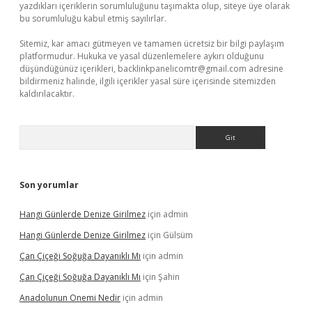
yazdıkları içeriklerin sorumluluğunu taşımakta olup, siteye üye olarak
bu sorumluluğu kabul etmiş sayılırlar.
Sitemiz, kar amacı gütmeyen ve tamamen ücretsiz bir bilgi paylaşım
platformudur. Hukuka ve yasal düzenlemelere aykırı olduğunu
düşündüğünüz içerikleri,
backlinkpanelicomtr@gmail.com
adresine
bildirmeniz halinde, ilgili içerikler yasal süre içerisinde sitemizden
kaldırılacaktır.
Arama
Son yorumlar
Hangi Günlerde Denize Girilmez
için
admin
Hangi Günlerde Denize Girilmez
için
Gülsüm
Çan Çiçeği Soğuğa Dayanıklı Mı
için
admin
Çan Çiçeği Soğuğa Dayanıklı Mı
için
Şahin
Anadolunun Onemi Nedir
için
admin