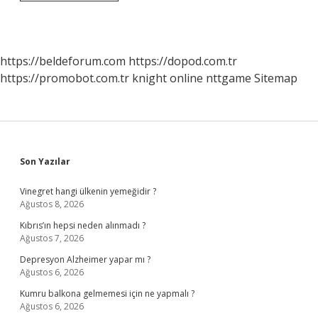
Öncesi
Öğretmen
Dosyasinda
Neler
Olmali
https://beldeforum.com
https://dopod.com.tr
https://promobot.com.tr
knight online
nttgame
Sitemap
Sidebar
Son Yazılar
Vinegret hangi ülkenin yemeğidir ?
Ağustos 8, 2026
Kıbrıs’ın hepsi neden alınmadı ?
Ağustos 7, 2026
Depresyon Alzheimer yapar mı ?
Ağustos 6, 2026
Kumru balkona gelmemesi için ne yapmalı ?
Ağustos 6, 2026