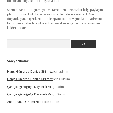
bu sorumluluğu kabul etmiş sayılırlar.
Sitemiz, kar amacı gütmeyen ve tamamen ücretsiz bir bilgi paylaşım
platformudur. Hukuka ve yasal düzenlemelere aykırı olduğunu
düşündüğünüz içerikleri,
backlinkpanelicomtr@gmail.com
adresine
bildirmeniz halinde, ilgili içerikler yasal süre içerisinde sitemizden
kaldırılacaktır.
Arama
Son yorumlar
Hangi Günlerde Denize Girilmez
için
admin
Hangi Günlerde Denize Girilmez
için
Gülsüm
Çan Çiçeği Soğuğa Dayanıklı Mı
için
admin
Çan Çiçeği Soğuğa Dayanıklı Mı
için
Şahin
Anadolunun Onemi Nedir
için
admin