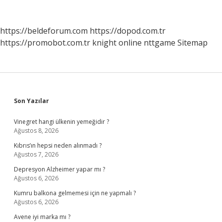
Hangi
Durumlarda
Uygulanır
https://beldeforum.com
https://dopod.com.tr
https://promobot.com.tr
knight online
nttgame
Sitemap
Sidebar
Son Yazılar
Vinegret hangi ülkenin yemeğidir ?
Ağustos 8, 2026
Kıbrıs’ın hepsi neden alınmadı ?
Ağustos 7, 2026
Depresyon Alzheimer yapar mı ?
Ağustos 6, 2026
Kumru balkona gelmemesi için ne yapmalı ?
Ağustos 6, 2026
Avene iyi marka mı ?