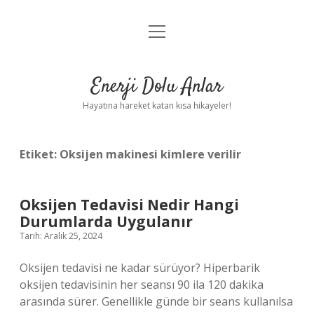
menüyü
Anasayfa
aç
Gizlilik Politikası
Enerji Dolu Anlar
Yasal Uyarı
Hayatına hareket katan kısa hikayeler!
Hakkımızda
Etiket:
Oksijen makinesi kimlere verilir
Oksijen Tedavisi Nedir Hangi
Durumlarda Uygulanır
Tarih: Aralık 25, 2024
Oksijen tedavisi ne kadar sürüyor? Hiperbarik
oksijen tedavisinin her seansı 90 ila 120 dakika
arasında sürer. Genellikle günde bir seans kullanılsa