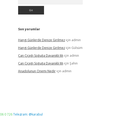
Son yorumlar
Hangi Günlerde Denize Girilmez
için
admin
Hangi Günlerde Denize Girilmez
için
Gülsüm
Çan Çiçeği Soğuğa Dayanıklı Mı
için
admin
Çan Çiçeği Soğuğa Dayanıklı Mı
için
Şahin
Anadolunun Onemi Nedir
için
admin
06 0 726
Telegram: @karabul