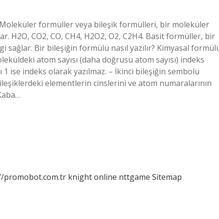
 Moleküler formüller veya bileşik formülleri, bir moleküler
lar. H2O, CO2, CO, CH4, H2O2, O2, C2H4. Basit formüller, bir
i sağlar. Bir bileşiğin formülü nasıl yazılır? Kimyasal formül
Moleküldeki atom sayısı (daha doğrusu atom sayısı) indeks
ı 1 ise indeks olarak yazılmaz. – İkinci bileşiğin sembolü
ileşiklerdeki elementlerin cinslerini ve atom numaralarının
 Kaba…
://promobot.com.tr
knight online
nttgame
Sitemap