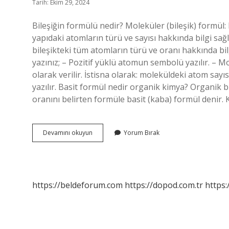
Tarih: Ekim 29, 2024
Bileşiğin formülü nedir? Moleküler (bileşik) formül:
yapıdaki atomların türü ve sayısı hakkında bilgi sağ
bileşikteki tüm atomların türü ve oranı hakkında bilg
yazınız; – Pozitif yüklü atomun sembolü yazılır. – 
olarak verilir. İstisna olarak: moleküldeki atom sayıs
yazılır. Basit formül nedir organik kimya? Organik b
oranını belirten formüle basit (kaba) formül denir.
Bileşiğin
Devamını okuyun
Yorum Bırak
Basit
Formülü
Nedir
https://beldeforum.com
https://dopod.com.tr
https