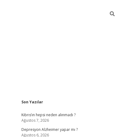
Sidebar
Son Yazılar
betexper giriş
Kıbrıs’ın hepsi neden alınmadı ?
Ağustos 7, 2026
Depresyon Alzheimer yapar mı ?
Ağustos 6, 2026