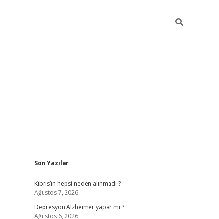
Sidebar
Son Yazılar
betexper giriş
Kıbrıs’ın hepsi neden alınmadı ?
Ağustos 7, 2026
Depresyon Alzheimer yapar mı ?
Ağustos 6, 2026