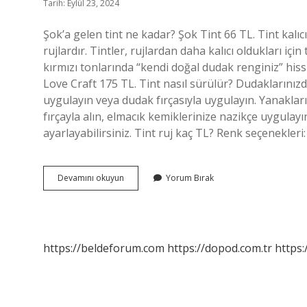
Tarih: Eylül 23, 2024
Şok’a gelen tint ne kadar? Şok Tint 66 TL. Tint kalıcı
rujlardır. Tintler, rujlardan daha kalıcı oldukları iç
kırmızı tonlarında “kendi doğal dudak renginiz” hiss
Love Craft 175 TL. Tint nasıl sürülür? Dudaklarını
uygulayın veya dudak fırçasıyla uygulayın. Yanaklar
fırçayla alın, elmacık kemiklerinize nazikçe uygula
ayarlayabilirsiniz. Tint ruj kaç TL? Renk seçenekler
Sok
Devamını okuyun
Yorum Bırak
Tint
Ne
Kadar
https://beldeforum.com
https://dopod.com.tr
https