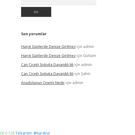
Son yorumlar
Hangi Günlerde Denize Girilmez
için
admin
Hangi Günlerde Denize Girilmez
için
Gülsüm
Çan Çiçeği Soğuğa Dayanıklı Mı
için
admin
Çan Çiçeği Soğuğa Dayanıklı Mı
için
Şahin
Anadolunun Onemi Nedir
için
admin
06 0 726
Telegram: @karabul