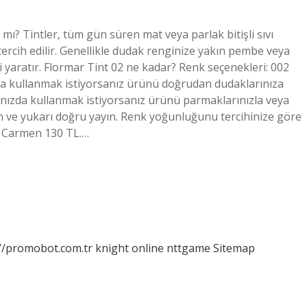
 mı? Tintler, tüm gün süren mat veya parlak bitişli sıvı
in tercih edilir. Genellikle dudak renginize yakın pembe veya
i yaratır. Flormar Tint 02 ne kadar? Renk seçenekleri: 002
zda kullanmak istiyorsanız ürünü doğrudan dudaklarınıza
ınızda kullanmak istiyorsanız ürünü parmaklarınızla veya
yın ve yukarı doğru yayın. Renk yoğunluğunu tercihinize göre
i: Carmen 130 TL.…
://promobot.com.tr
knight online
nttgame
Sitemap