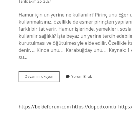
Tarih: Ekim 26, 2024
Hamur için un yerine ne kullanılır? Pirinç unu Eğer u
kullanmalısınız, özellikle de esmer pirinçten yapıla
farklı bir tat verir. Hamur işlerinde, yemekleri, sosla
kullanılır sağlıklı? İşte beyaz un yerine tercih edeb
kurutulması ve öğütülmesiyle elde edilir. Özellikle 
denir. … Kinoa unu. … Karabuğday unu. … Kaynak: 1 A
su…
Un
Devamını okuyun
Yorum Bırak
Yerine
Ne
Kullanabilirim
https://beldeforum.com
https://dopod.com.tr
https