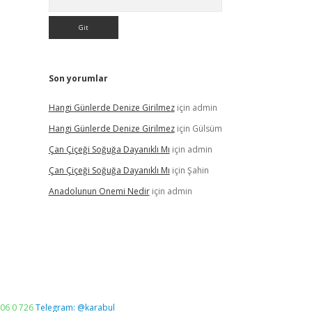
Son yorumlar
Hangi Günlerde Denize Girilmez
için
admin
Hangi Günlerde Denize Girilmez
için
Gülsüm
Çan Çiçeği Soğuğa Dayanıklı Mı
için
admin
Çan Çiçeği Soğuğa Dayanıklı Mı
için
Şahin
Anadolunun Onemi Nedir
için
admin
06 0 726
Telegram: @karabul