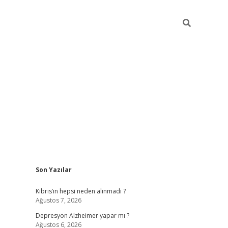
Sidebar
Son Yazılar
betexper giriş
Kıbrıs’ın hepsi neden alınmadı ?
Ağustos 7, 2026
Depresyon Alzheimer yapar mı ?
Ağustos 6, 2026