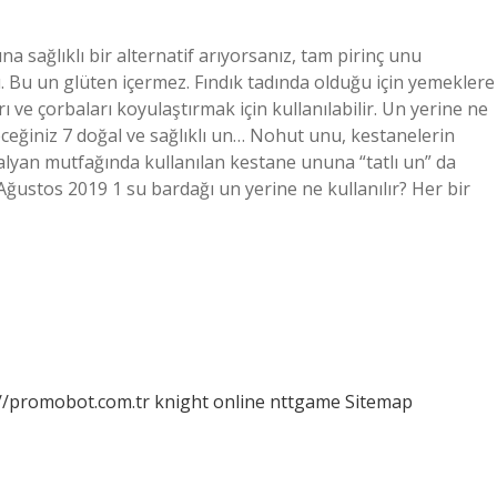
na sağlıklı bir alternatif arıyorsanız, tam pirinç unu
nı. Bu un glüten içermez. Fındık tadında olduğu için yemeklere
rı ve çorbaları koyulaştırmak için kullanılabilir. Un yerine ne
ileceğiniz 7 doğal ve sağlıklı un… Nohut unu, kestanelerin
İtalyan mutfağında kullanılan kestane ununa “tatlı un” da
ğustos 2019 1 su bardağı un yerine ne kullanılır? Her bir
://promobot.com.tr
knight online
nttgame
Sitemap