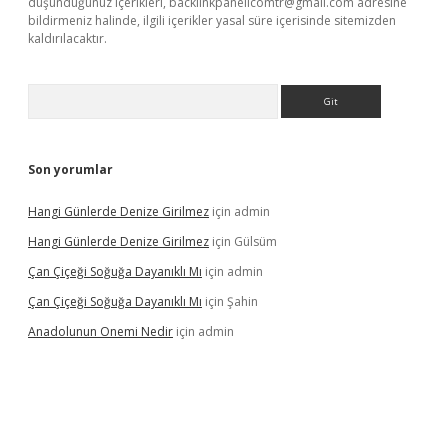
düşündüğünüz içerikleri,
backlinkpanelicomtr@gmail.com
adresine
bildirmeniz halinde, ilgili içerikler yasal süre içerisinde sitemizden
kaldırılacaktır.
Arama
Son yorumlar
Hangi Günlerde Denize Girilmez
için
admin
Hangi Günlerde Denize Girilmez
için
Gülsüm
Çan Çiçeği Soğuğa Dayanıklı Mı
için
admin
Çan Çiçeği Soğuğa Dayanıklı Mı
için
Şahin
Anadolunun Onemi Nedir
için
admin