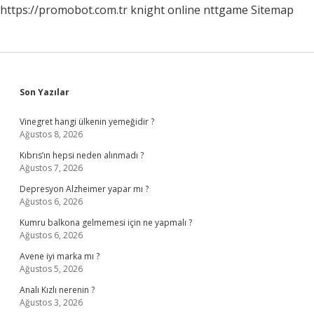
https://promobot.com.tr
knight online
nttgame
Sitemap
Sidebar
Son Yazılar
Vinegret hangi ülkenin yemeğidir ?
Ağustos 8, 2026
Kıbrıs’ın hepsi neden alınmadı ?
Ağustos 7, 2026
Depresyon Alzheimer yapar mı ?
Ağustos 6, 2026
Kumru balkona gelmemesi için ne yapmalı ?
Ağustos 6, 2026
Avene iyi marka mı ?
Ağustos 5, 2026
Analı Kızlı nerenin ?
Ağustos 3, 2026