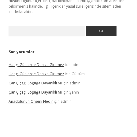
düşündüğünüz içerikleri,
backlinkpanelicomtr@gmail.com
adresine
bildirmeniz halinde, ilgili içerikler yasal süre içerisinde sitemizden
kaldırılacaktır.
Arama
Son yorumlar
Hangi Günlerde Denize Girilmez
için
admin
Hangi Günlerde Denize Girilmez
için
Gülsüm
Çan Çiçeği Soğuğa Dayanıklı Mı
için
admin
Çan Çiçeği Soğuğa Dayanıklı Mı
için
Şahin
Anadolunun Onemi Nedir
için
admin