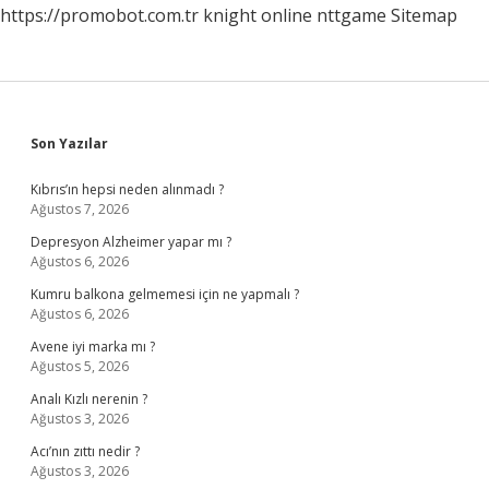
https://promobot.com.tr
knight online
nttgame
Sitemap
Sidebar
Son Yazılar
Kıbrıs’ın hepsi neden alınmadı ?
Ağustos 7, 2026
Depresyon Alzheimer yapar mı ?
Ağustos 6, 2026
Kumru balkona gelmemesi için ne yapmalı ?
Ağustos 6, 2026
Avene iyi marka mı ?
Ağustos 5, 2026
Analı Kızlı nerenin ?
Ağustos 3, 2026
Acı’nın zıttı nedir ?
Ağustos 3, 2026