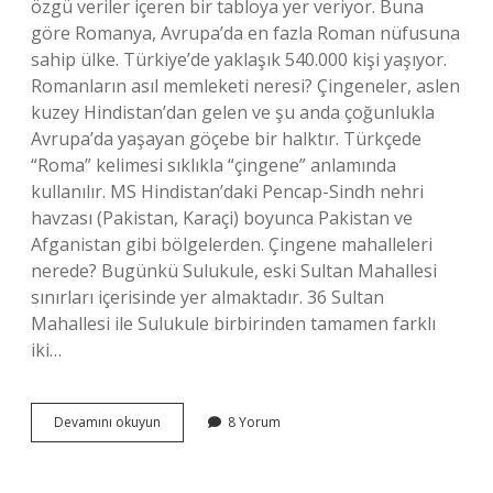
özgü veriler içeren bir tabloya yer veriyor. Buna
göre Romanya, Avrupa’da en fazla Roman nüfusuna
sahip ülke. Türkiye’de yaklaşık 540.000 kişi yaşıyor.
Romanların asıl memleketi neresi? Çingeneler, aslen
kuzey Hindistan’dan gelen ve şu anda çoğunlukla
Avrupa’da yaşayan göçebe bir halktır. Türkçede
“Roma” kelimesi sıklıkla “çingene” anlamında
kullanılır. MS Hindistan’daki Pencap-Sindh nehri
havzası (Pakistan, Karaçi) boyunca Pakistan ve
Afganistan gibi bölgelerden. Çingene mahalleleri
nerede? Bugünkü Sulukule, eski Sultan Mahallesi
sınırları içerisinde yer almaktadır. 36 Sultan
Mahallesi ile Sulukule birbirinden tamamen farklı
iki…
Romanlar
Devamını okuyun
8 Yorum
Istanbulda
Nerede
Yaşıyor