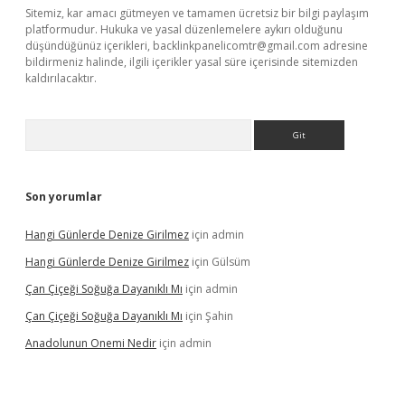
Sitemiz, kar amacı gütmeyen ve tamamen ücretsiz bir bilgi paylaşım
platformudur. Hukuka ve yasal düzenlemelere aykırı olduğunu
düşündüğünüz içerikleri,
backlinkpanelicomtr@gmail.com
adresine
bildirmeniz halinde, ilgili içerikler yasal süre içerisinde sitemizden
kaldırılacaktır.
Arama
Son yorumlar
Hangi Günlerde Denize Girilmez
için
admin
Hangi Günlerde Denize Girilmez
için
Gülsüm
Çan Çiçeği Soğuğa Dayanıklı Mı
için
admin
Çan Çiçeği Soğuğa Dayanıklı Mı
için
Şahin
Anadolunun Onemi Nedir
için
admin