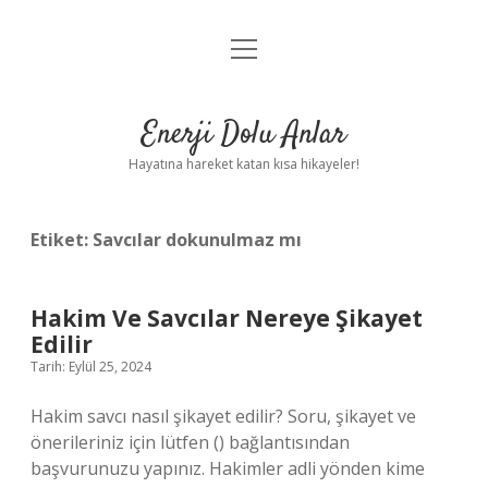
menüyü
Anasayfa
aç
Gizlilik Politikası
Enerji Dolu Anlar
Yasal Uyarı
Hayatına hareket katan kısa hikayeler!
Hakkımızda
Etiket:
Savcılar dokunulmaz mı
Hakim Ve Savcılar Nereye Şikayet
Edilir
Tarih: Eylül 25, 2024
Hakim savcı nasıl şikayet edilir? Soru, şikayet ve
önerileriniz için lütfen () bağlantısından
başvurunuzu yapınız. Hakimler adli yönden kime