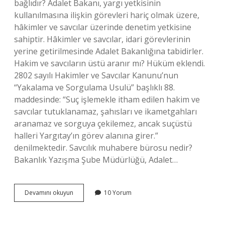
bağlıdır? Adalet Bakanı, yargı yetkisinin
kullanılmasına ilişkin görevleri hariç olmak üzere,
hâkimler ve savcılar üzerinde denetim yetkisine
sahiptir. Hâkimler ve savcılar, idari görevlerinin
yerine getirilmesinde Adalet Bakanlığına tabidirler.
Hakim ve savcıların üstü aranır mı? Hüküm eklendi.
2802 sayılı Hakimler ve Savcılar Kanunu’nun
“Yakalama ve Sorgulama Usulü” başlıklı 88.
maddesinde: “Suç işlemekle itham edilen hakim ve
savcılar tutuklanamaz, şahısları ve ikametgahları
aranamaz ve sorguya çekilemez, ancak suçüstü
halleri Yargıtay’ın görev alanına girer.”
denilmektedir. Savcılık muhabere bürosu nedir?
Bakanlık Yazışma Şube Müdürlüğü, Adalet…
Hakim
Devamını okuyun
10 Yorum
Ve
Savcılar
Nereye