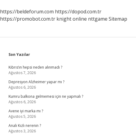
Şikayet
Edilir
https://beldeforum.com
https://dopod.com.tr
https://promobot.com.tr
knight online
nttgame
Sitemap
Sidebar
Son Yazılar
Kıbrıs’ın hepsi neden alınmadı ?
Ağustos 7, 2026
Depresyon Alzheimer yapar mı ?
Ağustos 6, 2026
Kumru balkona gelmemesi için ne yapmalı ?
Ağustos 6, 2026
Avene iyi marka mı ?
Ağustos 5, 2026
Analı Kızlı nerenin ?
Ağustos 3, 2026