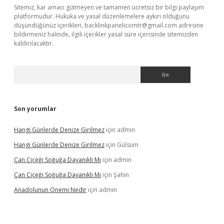
Sitemiz, kar amacı gütmeyen ve tamamen ücretsiz bir bilgi paylaşım
platformudur. Hukuka ve yasal düzenlemelere aykırı olduğunu
düşündüğünüz içerikleri,
backlinkpanelicomtr@gmail.com
adresine
bildirmeniz halinde, ilgili içerikler yasal süre içerisinde sitemizden
kaldırılacaktır.
Arama
Son yorumlar
Hangi Günlerde Denize Girilmez
için
admin
Hangi Günlerde Denize Girilmez
için
Gülsüm
Çan Çiçeği Soğuğa Dayanıklı Mı
için
admin
Çan Çiçeği Soğuğa Dayanıklı Mı
için
Şahin
Anadolunun Onemi Nedir
için
admin