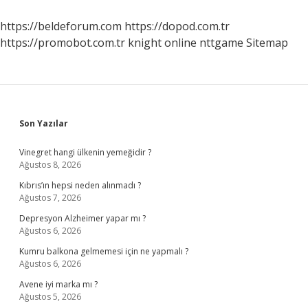
Şikayet
Edilir
https://beldeforum.com
https://dopod.com.tr
https://promobot.com.tr
knight online
nttgame
Sitemap
Sidebar
Son Yazılar
Vinegret hangi ülkenin yemeğidir ?
Ağustos 8, 2026
Kıbrıs’ın hepsi neden alınmadı ?
Ağustos 7, 2026
Depresyon Alzheimer yapar mı ?
Ağustos 6, 2026
Kumru balkona gelmemesi için ne yapmalı ?
Ağustos 6, 2026
Avene iyi marka mı ?
Ağustos 5, 2026