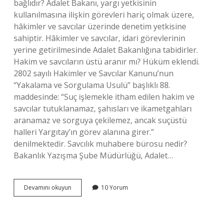
bağlıdır? Adalet Bakanı, yargı yetkisinin
kullanılmasına ilişkin görevleri hariç olmak üzere,
hâkimler ve savcılar üzerinde denetim yetkisine
sahiptir. Hâkimler ve savcılar, idari görevlerinin
yerine getirilmesinde Adalet Bakanlığına tabidirler.
Hakim ve savcıların üstü aranır mı? Hüküm eklendi.
2802 sayılı Hakimler ve Savcılar Kanunu’nun
“Yakalama ve Sorgulama Usulü” başlıklı 88.
maddesinde: “Suç işlemekle itham edilen hakim ve
savcılar tutuklanamaz, şahısları ve ikametgahları
aranamaz ve sorguya çekilemez, ancak suçüstü
halleri Yargıtay’ın görev alanına girer.”
denilmektedir. Savcılık muhabere bürosu nedir?
Bakanlık Yazışma Şube Müdürlüğü, Adalet…
Hakim
Devamını okuyun
10 Yorum
Ve
Savcılar
Nereye