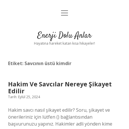
menüyü
Anasayfa
aç
Gizlilik Politikası
Enerji Dolu Anlar
Yasal Uyarı
Hayatına hareket katan kısa hikayeler!
Hakkımızda
Etiket:
Savcının üstü kimdir
Hakim Ve Savcılar Nereye Şikayet
Edilir
Tarih: Eylül 25, 2024
Hakim savcı nasıl şikayet edilir? Soru, şikayet ve
önerileriniz için lütfen () bağlantısından
başvurunuzu yapınız. Hakimler adli yönden kime