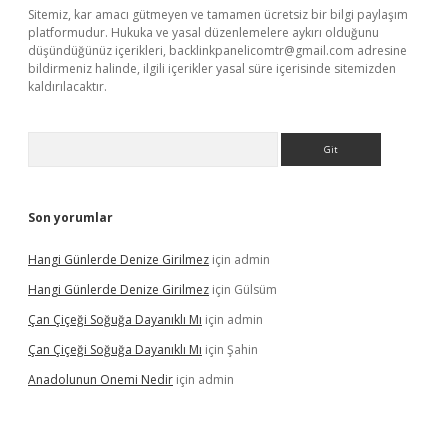
Sitemiz, kar amacı gütmeyen ve tamamen ücretsiz bir bilgi paylaşım
platformudur. Hukuka ve yasal düzenlemelere aykırı olduğunu
düşündüğünüz içerikleri,
backlinkpanelicomtr@gmail.com
adresine
bildirmeniz halinde, ilgili içerikler yasal süre içerisinde sitemizden
kaldırılacaktır.
Arama
Son yorumlar
Hangi Günlerde Denize Girilmez
için
admin
Hangi Günlerde Denize Girilmez
için
Gülsüm
Çan Çiçeği Soğuğa Dayanıklı Mı
için
admin
Çan Çiçeği Soğuğa Dayanıklı Mı
için
Şahin
Anadolunun Onemi Nedir
için
admin