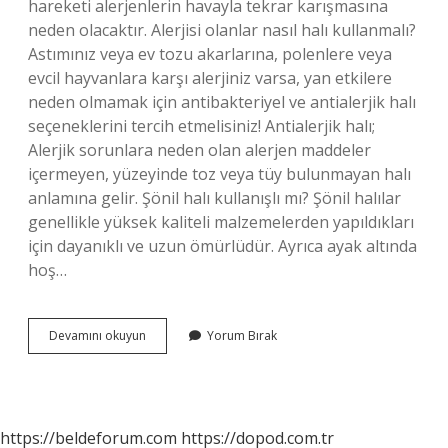
hareketi alerjenlerin havayla tekrar karışmasına
neden olacaktır. Alerjisi olanlar nasıl halı kullanmalı?
Astımınız veya ev tozu akarlarına, polenlere veya
evcil hayvanlara karşı alerjiniz varsa, yan etkilere
neden olmamak için antibakteriyel ve antialerjik halı
seçeneklerini tercih etmelisiniz! Antialerjik halı;
Alerjik sorunlara neden olan alerjen maddeler
içermeyen, yüzeyinde toz veya tüy bulunmayan halı
anlamına gelir. Şönil halı kullanışlı mı? Şönil halılar
genellikle yüksek kaliteli malzemelerden yapıldıkları
için dayanıklı ve uzun ömürlüdür. Ayrıca ayak altında
hoş…
Şönil
Devamını okuyun
Yorum Bırak
Halı
Alerji
Yapar
Mı
https://beldeforum.com
https://dopod.com.tr