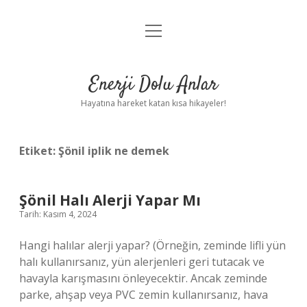
menüyü
Anasayfa
aç
Gizlilik Politikası
Enerji Dolu Anlar
Yasal Uyarı
Hayatına hareket katan kısa hikayeler!
Hakkımızda
Etiket:
Şönil iplik ne demek
Şönil Halı Alerji Yapar Mı
Tarih: Kasım 4, 2024
Hangi halılar alerji yapar? (Örneğin, zeminde lifli yün
halı kullanırsanız, yün alerjenleri geri tutacak ve
havayla karışmasını önleyecektir. Ancak zeminde
parke, ahşap veya PVC zemin kullanırsanız, hava