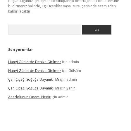
düşündüğünüz içerikleri,
backlinkpanelicomtr@gmail.com
adresine
bildirmeniz halinde, ilgili içerikler yasal süre içerisinde sitemizden
kaldırılacaktır.
Arama
Son yorumlar
Hangi Günlerde Denize Girilmez
için
admin
Hangi Günlerde Denize Girilmez
için
Gülsüm
Çan Çiçeği Soğuğa Dayanıklı Mı
için
admin
Çan Çiçeği Soğuğa Dayanıklı Mı
için
Şahin
Anadolunun Onemi Nedir
için
admin