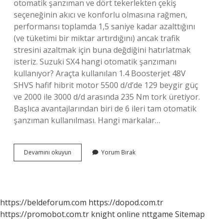
otomatik şanzıman ve dört tekerlekten çekiş
seçeneğinin akıcı ve konforlu olmasına rağmen,
performansı toplamda 1,5 saniye kadar azalttığını
(ve tüketimi bir miktar artırdığını) ancak trafik
stresini azaltmak için buna değdiğini hatırlatmak
isteriz. Suzuki SX4 hangi otomatik şanzımanı
kullanıyor? Araçta kullanılan 1.4 Boosterjet 48V
SHVS hafif hibrit motor 5500 d/d’de 129 beygir güç
ve 2000 ile 3000 d/d arasında 235 Nm tork üretiyor.
Başlıca avantajlarından biri de 6 ileri tam otomatik
şanzıman kullanılması. Hangi markalar…
Suzuki
Devamını okuyun
Yorum Bırak
Hangi
Şanzımanı
Kullanıyor
https://beldeforum.com
https://dopod.com.tr
https://promobot.com.tr
knight online
nttgame
Sitemap