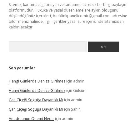
Sitemiz, kar amacı gütmeyen ve tamamen ücretsiz bir bilgi paylaşım
platformudur. Hukuka ve yasal düzenlemelere aykırı olduğunu
düşündüğünüz içerikleri,
backlinkpanelicomtr@gmail.com
adresine
bildirmeniz halinde, ilgili içerikler yasal süre içerisinde sitemizden
kaldırılacaktır.
Arama
Son yorumlar
Hangi Günlerde Denize Girilmez
için
admin
Hangi Günlerde Denize Girilmez
için
Gülsüm
Çan Çiçeği Soğuğa Dayanıklı Mı
için
admin
Çan Çiçeği Soğuğa Dayanıklı Mı
için
Şahin
Anadolunun Onemi Nedir
için
admin