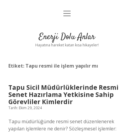
menüyü
Anasayfa
aç
Gizlilik Politikası
Enerji Dolu Anlar
Yasal Uyarı
Hayatına hareket katan kısa hikayeler!
Hakkımızda
Etiket:
Tapu resmi ile işlem yapılır mı
Tapu Sicil Müdürlüklerinde Resmi
Senet Hazırlama Yetkisine Sahip
Görevliler Kimlerdir
Tarih: Ekim 29, 2024
Tapu müdürlüğünde resmi senet düzenlenerek
yapılan işlemlere ne denir? Sözleşmesel işlemler: