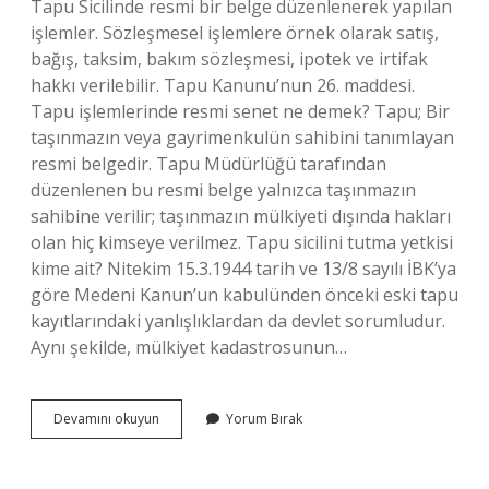
Tapu Sicilinde resmi bir belge düzenlenerek yapılan
işlemler. Sözleşmesel işlemlere örnek olarak satış,
bağış, taksim, bakım sözleşmesi, ipotek ve irtifak
hakkı verilebilir. Tapu Kanunu’nun 26. maddesi.
Tapu işlemlerinde resmi senet ne demek? Tapu; Bir
taşınmazın veya gayrimenkulün sahibini tanımlayan
resmi belgedir. Tapu Müdürlüğü tarafından
düzenlenen bu resmi belge yalnızca taşınmazın
sahibine verilir; taşınmazın mülkiyeti dışında hakları
olan hiç kimseye verilmez. Tapu sicilini tutma yetkisi
kime ait? Nitekim 15.3.1944 tarih ve 13/8 sayılı İBK’ya
göre Medeni Kanun’un kabulünden önceki eski tapu
kayıtlarındaki yanlışlıklardan da devlet sorumludur.
Aynı şekilde, mülkiyet kadastrosunun…
Tapu
Devamını okuyun
Yorum Bırak
Sicil
Müdürlüklerinde
Resmi