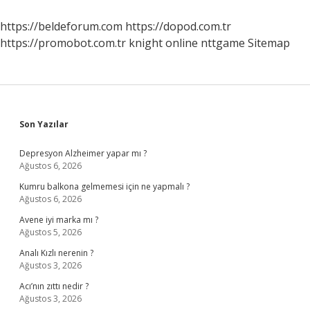
Senet
Hazırlama
https://beldeforum.com
https://dopod.com.tr
Yetkisine
https://promobot.com.tr
knight online
nttgame
Sitemap
Sahip
Görevliler
Kimlerdir
Sidebar
Son Yazılar
Depresyon Alzheimer yapar mı ?
Ağustos 6, 2026
Kumru balkona gelmemesi için ne yapmalı ?
Ağustos 6, 2026
Avene iyi marka mı ?
Ağustos 5, 2026
Analı Kızlı nerenin ?
Ağustos 3, 2026
Acı’nın zıttı nedir ?
Ağustos 3, 2026