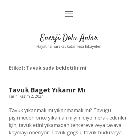
menüyü
Anasayfa
aç
Gizlilik Politikası
Enerji Dolu Anlar
Yasal Uyarı
Hayatına hareket katan kısa hikayeler!
Hakkımızda
Etiket:
Tavuk suda bekletilir mi
Tavuk Baget Yıkanır Mı
Tarih: Kasım 2, 2024
Tavuk yıkanmalı mı yıkanmamalı mı? Tavuğu
pişirmeden önce yıkamalı mıyım diye merak edenler
için, tavuk etini yıkamadan tencereye veya tavaya
koymayı öneriyor. Tavuk göğsü, tavuk budu veya