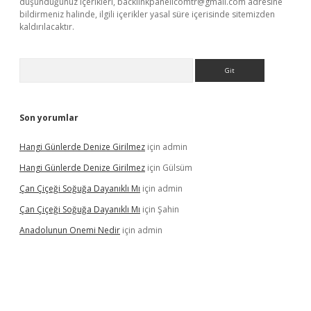
düşündüğünüz içerikleri,
backlinkpanelicomtr@gmail.com
adresine
bildirmeniz halinde, ilgili içerikler yasal süre içerisinde sitemizden
kaldırılacaktır.
Arama
Son yorumlar
Hangi Günlerde Denize Girilmez
için
admin
Hangi Günlerde Denize Girilmez
için
Gülsüm
Çan Çiçeği Soğuğa Dayanıklı Mı
için
admin
Çan Çiçeği Soğuğa Dayanıklı Mı
için
Şahin
Anadolunun Onemi Nedir
için
admin