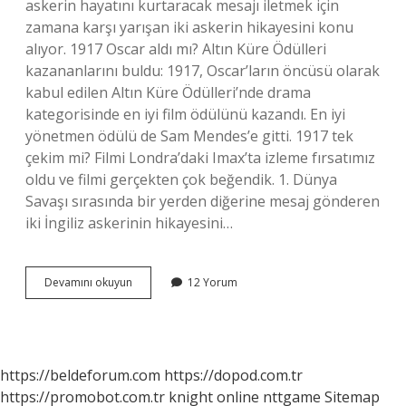
askerin hayatını kurtaracak mesajı iletmek için
zamana karşı yarışan iki askerin hikayesini konu
alıyor. 1917 Oscar aldı mı? Altın Küre Ödülleri
kazananlarını buldu: 1917, Oscar’ların öncüsü olarak
kabul edilen Altın Küre Ödülleri’nde drama
kategorisinde en iyi film ödülünü kazandı. En iyi
yönetmen ödülü de Sam Mendes’e gitti. 1917 tek
çekim mi? Filmi Londra’daki Imax’ta izleme fırsatımız
oldu ve filmi gerçekten çok beğendik. 1. Dünya
Savaşı sırasında bir yerden diğerine mesaj gönderen
iki İngiliz askerinin hikayesini…
1917
Devamını okuyun
12 Yorum
Filmi
Gerçek
Bir
Hikaye
Mi
https://beldeforum.com
https://dopod.com.tr
https://promobot.com.tr
knight online
nttgame
Sitemap