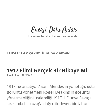
menüyü
Anasayfa
aç
Gizlilik Politikası
Enerji Dolu Anlar
Yasal Uyarı
Hayatına hareket katan kısa hikayeler!
Hakkımızda
Etiket:
Tek çekim film ne demek
1917 Filmi Gerçek Bir Hikaye Mi
Tarih: Ekim 8, 2024
1917 ne anlatıyor? Sam Mendes’in yönettiği, usta
görüntü yönetmeni Roger Deakins’in görüntü
yönetmenliğini üstlendiği 1917, I. Dünya Savaşı
sırasında bir tuzağa doğru ilerleyen bir tabur